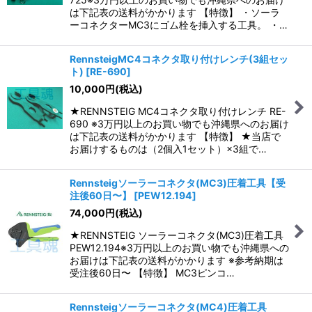
は下記表の送料がかかります 【特徴】 ・ソーラ
ーコネクターMC3にゴム栓を挿入する工具。 ・…
RennsteigMC4コネクタ取り付けレンチ(3組セッ
ト)
[
RE-690
]
10,000
円
(税込)
★RENNSTEIG MC4コネクタ取り付けレンチ RE-
690 ※3万円以上のお買い物でも沖縄県へのお届け
は下記表の送料がかかります 【特徴】 ★当店で
お届けするものは（2個入1セット）×3組で…
Rennsteigソーラーコネクタ(MC3)圧着工具【受
注後60日〜】
[
PEW12.194
]
74,000
円
(税込)
★RENNSTEIG ソーラーコネクタ(MC3)圧着工具
PEW12.194※3万円以上のお買い物でも沖縄県への
お届けは下記表の送料がかかります ※参考納期は
受注後60日〜 【特徴】 MC3ピンコ…
Rennsteigソーラーコネクタ(MC4)圧着工具