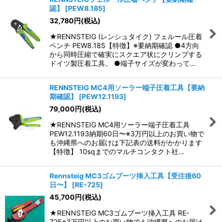
認】
[
PEW8.185
]
並び順
:
32,780
円
(税込)
★RENNSTEIG (レンシュタイク) フェルール圧着
絞り込む
ペンチ PEW8.185【特徴】※要納期確認 ●4方向
から同時圧縮で確実にスクエア状にクリンプする
ドイツ製圧着工具。 ●端子サイズが変わって…
RENNSTEIG MC4用ソーラー端子圧着工具【要納
期確認】
[
PEW12.1193
]
79,000
円
(税込)
★RENNSTEIG MC4用ソーラー端子圧着工具
PEW12.1193納期60日〜※3万円以上のお買い物で
も沖縄県へのお届けは下記表の送料がかかります
【特徴】 10sqまでのマルチコンタクト社…
Rennsteig MC3ゴムブーツ挿入工具【受注後60
日〜】
[
RE-725
]
45,700
円
(税込)
★RENNSTEIG MC3ゴムブーツ挿入工具 RE-
725※3万円以上のお買い物でも沖縄県へのお届け