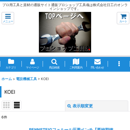
プロ用工具と資材の通販サイト通販プロショップ工具魂は株式会社日工のオンラ
インショップです。
メニュー
カート
カテゴリ
マイページ
商品検索
ご利用案内
問い合わせ
ホーム
>
電設機械工具
>
KOEI
KOEI
表示順変更
閉じる
6
件
表示数
:
RENNSTEIGフェルール圧着ペンチ【要納期確