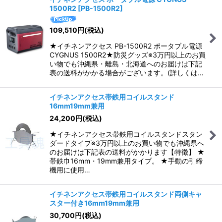
1500R2
[
PB-1500R2
]
並び順
:
109,510
円
(税込)
絞り込む
★イチネンアクセス PB-1500R2 ポータブル電源
CYGNUS 1500R2★防災グッズ※3万円以上のお買
い物でも沖縄県・離島・北海道へのお届けは下記
表の送料がかかる場合がございます。(詳しくは…
イチネンアクセス帯鉄用コイルスタンド
16mm19mm兼用
24,200
円
(税込)
★イチネンアクセス帯鉄用コイルスタンドスタン
ダードタイプ※3万円以上のお買い物でも沖縄県へ
のお届けは下記表の送料がかかります【特徴】 ★
帯鉄巾16mm・19mm兼用タイプ。 ★手動の引締
機用に使用…
イチネンアクセス帯鉄用コイルスタンド両側キャ
スター付き16mm19mm兼用
30,700
円
(税込)