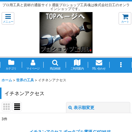
プロ用工具と資材の通販サイト通販プロショップ工具魂は株式会社日工のオンラ
インショップです。
メニュー
カート
カテゴリ
マイページ
商品検索
ご利用案内
問い合わせ
ホーム
>
世界の工具
>
イチネンアクセス
イチネンアクセス
表示順変更
閉じる
3
件
表示数
:
イチネンアクセス ポータブル電源 CYGNUS