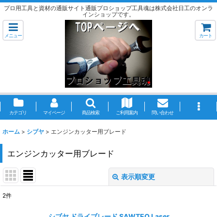
プロ用工具と資材の通販サイト通販プロショップ工具魂は株式会社日工のオンラ
インショップです。
メニュー
カート
カテゴリ
マイページ
商品検索
ご利用案内
問い合わせ
ホーム
>
シブヤ
>
エンジンカッター用ブレード
エンジンカッター用ブレード
表示順変更
閉じる
2
件
表示数
:
シブヤ ドライブレード SAWTEQ Laser