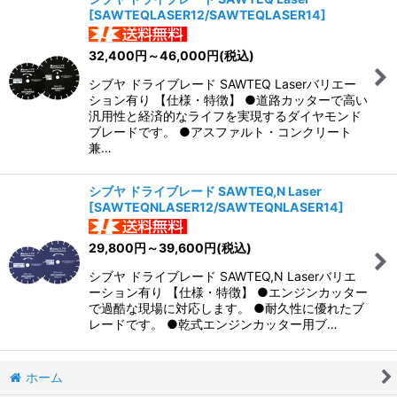
[
SAWTEQLASER12/SAWTEQLASER14
]
並び順
:
32,400
円
～46,000
円
(税込)
絞り込む
シブヤ ドライブレード SAWTEQ Laserバリエー
ション有り 【仕様・特徴】 ●道路カッターで高い
汎用性と経済的なライフを実現するダイヤモンド
ブレードです。 ●アスファルト・コンクリート
兼…
シブヤ ドライブレード SAWTEQ,N Laser
[
SAWTEQNLASER12/SAWTEQNLASER14
]
29,800
円
～39,600
円
(税込)
シブヤ ドライブレード SAWTEQ,N Laserバリエ
ーション有り 【仕様・特徴】 ●エンジンカッター
で過酷な現場に対応します。 ●耐久性に優れたブ
レードです。 ●乾式エンジンカッター用ブ…
ホーム