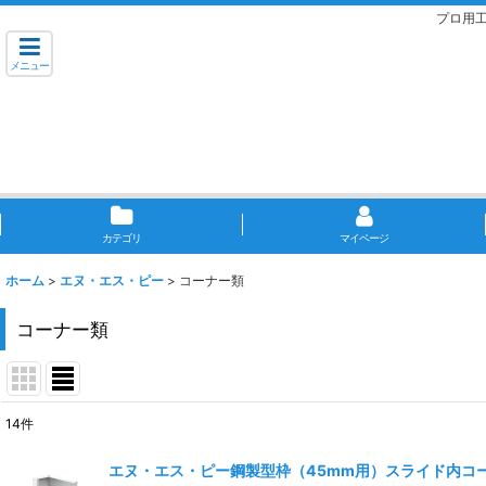
プロ用
メニュー
カテゴリ
マイページ
ホーム
>
エヌ・エス・ピー
>
コーナー類
コーナー類
14
件
表示数
:
エヌ・エス・ピー鋼製型枠（45mm用）スライド内コ