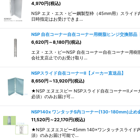
4,970
円
(税込)
並び順
:
NSP エヌ・エス・ピー鋼製型枠（45mm用）スラ
日時指定はお受けできま…
NSP 自在コーナー自在コーナー用樹脂ヒンジ交換部品
6,620
円
～8,180
円
(税込)
エヌ・エス・ピーNSP 自在コーナー自在コーナー用
会社支店止でのお受け取り…
NSPスライド自在コーナーII【メーカー直送品】
8,650
円
～13,920
円
(税込)
★NSP エヌエスピー NSPスライド自在コーナーI
必須）のみお届け可…
NSP140x ワンタッチS内コーナー(130-180mm)
11,520
円
～22,170
円
(税込)
★NSP エヌエスピー45mm 140×ワンタッチス
須）のみお届け可能で…