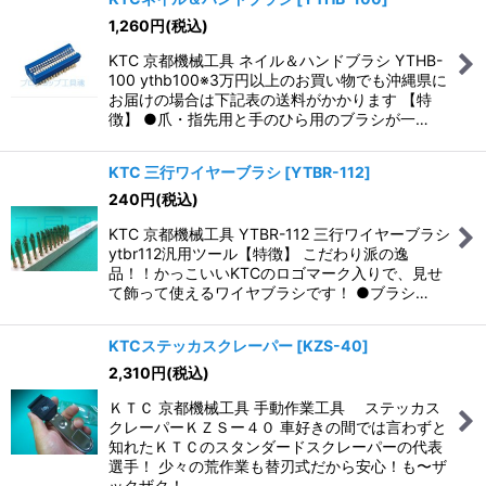
1,260
円
(税込)
並び順
:
KTC 京都機械工具 ネイル＆ハンドブラシ YTHB-
100 ythb100※3万円以上のお買い物でも沖縄県に
絞り込む
お届けの場合は下記表の送料がかかります 【特
徴】 ●爪・指先用と手のひら用のブラシが一…
KTC 三行ワイヤーブラシ
[
YTBR-112
]
240
円
(税込)
KTC 京都機械工具 YTBR-112 三行ワイヤーブラシ
ytbr112汎用ツール【特徴】 こだわり派の逸
品！！かっこいいKTCのロゴマーク入りで、見せ
て飾って使えるワイヤブラシです！ ●ブラシ…
KTCステッカスクレーパー
[
KZS-40
]
2,310
円
(税込)
ＫＴＣ 京都機械工具 手動作業工具 ステッカス
クレーパーＫＺＳー４０ 車好きの間では言わずと
知れたＫＴＣのスタンダードスクレーパーの代表
選手！ 少々の荒作業も替刃式だから安心！も〜ザ
ックザク！…