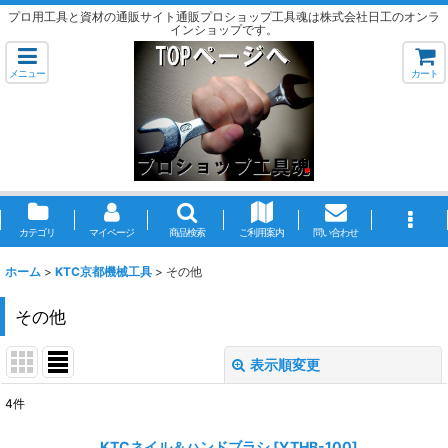
プロ用工具と資材の通販サイト通販プロショップ工具魂は株式会社日工のオンラ
インショップです。
メニュー
カート
カテゴリ
マイページ
商品検索
ご利用案内
問い合わせ
ホーム
>
KTC京都機械工具
>
その他
その他
表示順変更
閉じる
4
件
表示数
:
KTCネイル＆ハンドブラシ
[
YTHB-100
]