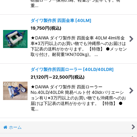
重…
ダイワ製作所 四面金車
[
40LM
]
19,750
円
(税込)
★DAIWA ダイワ製作所 四面金車 40LM 4lml吊金
車※3万円以上のお買い物でも沖縄県へのお届けは
下記表の送料がかかります。 【特徴】 ●メッセン
取り付け。耐荷重1KN(100kg)。 …
ダイワ製作所四面ローラー
[
40LD/40LDR
]
21,120
円
～22,500
円
(税込)
★DAIWA ダイワ製作所 四面ローラー
No.40LD/40LDR 簡易ベルト付 40ldrバリエーシ
ョン有り※3万円以上のお買い物でも沖縄県へのお
届けは下記表の送料がかかります。 【特徴】 ●
電…
ホーム