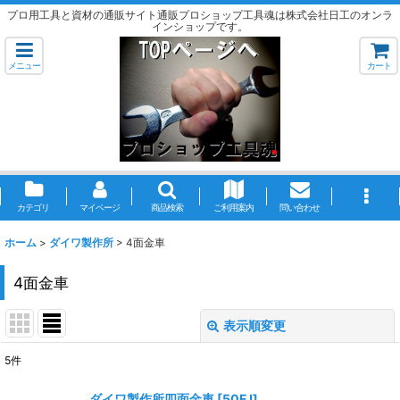
プロ用工具と資材の通販サイト通販プロショップ工具魂は株式会社日工のオンラ
インショップです。
メニュー
カート
カテゴリ
マイページ
商品検索
ご利用案内
問い合わせ
ホーム
>
ダイワ製作所
>
4面金車
4面金車
表示順変更
閉じる
5
件
表示数
:
ダイワ製作所四面金車
[
50FJ
]