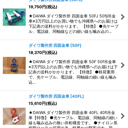
19,750
円
(税込)
並び順
:
★DAIWA ダイワ製作所 四面金車 50FJ 50fjl吊金
車※3万円以上のお買い物でも沖縄県へのお届けは
絞り込む
下記表の送料がかかります。 【特徴】 ●光ケーブ
ル、電話線、同軸線などの細い線も噛み込の…
ダイワ製作所 四面金車
[
50F
]
18,370
円
(税込)
★DAIWA ダイワ製作所 四面金車 50F 50f吊金車
※3万円以上のお買い物でも沖縄県へのお届けは下
記表の送料がかかります。 【特徴】 ●軽荷重用
で、光ケーブル、電話線、同軸線の細い線も噛み
込…
ダイワ製作所 四面金車
[
40FL
]
15,610
円
(税込)
★DAIWA ダイワ製作所 四面金車 40FL 40fl吊金
車【特徴】 ●光ケーブル、電話線、同軸線の細い
線も噛み込みの無い井桁構造です。 ●ナイロン系
樹脂ローラー採用の為、軽量かつ堅牢です。荷