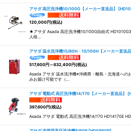
アサダ 高圧洗浄機10/100G【メーカー直送品】
[
HD10
120,000
円
(税込)
★アサダ Asada 高圧洗浄機10/100G自給式 H
人様…
アサダ 温水洗浄機15/80H・15/100H【メーカー直送
517,600
円
～632,400
円
(税込)
Asada アサダ 温水洗浄機※沖縄県・離島・北海道
みお届け可能です（…
アサダ 電動式 高圧洗浄機14/170【メーカー直送品】
[
397,600
円
(税込)
Asada アサダ 電動式 高圧洗浄機14/170 HD1
アサダ 洗管用高圧洗浄機8/60P
[
HD0860P
]