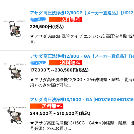
アサダ 高圧洗浄機12/80GP【メーカー直送品】
[
HD12
226,500
円
(税込)
★アサダ Asada 洗管タイプ エンジン式 高圧洗浄機
直…
アサダ 高圧洗浄機12/80G・GA【メーカー直送品】
[
H
177,000
円
～238,500
円
(税込)
★アサダ高圧洗浄機12/80G・GA※沖縄県・離島・
須）のみお届け可能…
アサダ 高圧洗浄機13/150G・GA
[
HD1315G2/HD131
244,500
円
～310,500
円
(税込)
★アサダ高圧洗浄機13/150G・GA★※沖縄県・離
号必須）のみお届け…