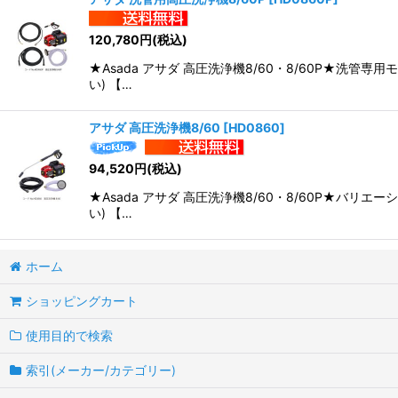
120,780
円
(税込)
★Asada アサダ 高圧洗浄機8/60・8/60P★
い) 【…
アサダ 高圧洗浄機8/60
[
HD0860
]
94,520
円
(税込)
★Asada アサダ 高圧洗浄機8/60・8/60P★
い) 【…
ホーム
ショッピングカート
使用目的で検索
索引(メーカー/カテゴリー)