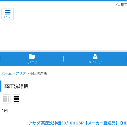
プロ用
メニュー
カテゴリ
マイページ
ホーム
>
アサダ
>
高圧洗浄機
高圧洗浄機
21
件
表示数
:
アサダ 高圧洗浄機30/100GSP【メーカー直送品】
[
H