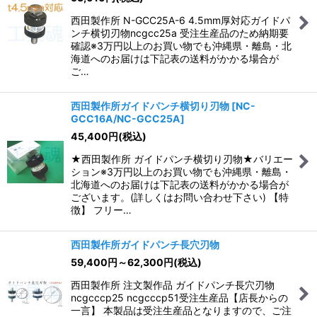
西田製作所 N-GCC25A-6 4.5mm厚対応ガイドパ
ンチ横切刃物ncgcc25a 受注生産品のため納期要
確認※3万円以上のお買い物でも沖縄県・離島・北
海道へのお届けは下記表の送料がかかる場合が
ご…
西田製作所ガイドパンチ横切り刃物
[
NC-
GCC16A/NC-GCC25A
]
45,400
円
(税込)
★西田製作所 ガイドパンチ横切り刃物★バリエー
ション※3万円以上のお買い物でも沖縄県・離島・
北海道へのお届けは下記表の送料がかかる場合が
ございます。(詳しくはお問い合わせ下さい) 【特
徴】 フリー…
西田製作所ガイドパンチ長穴刃物
59,400
円
～62,300
円
(税込)
西田製作所 注文製作品 ガイドパンチ長穴刃物
ncgcccp25 ncgcccp51受注生産品【店長からの
一言】 本製品は受注生産品となりますので、ご注