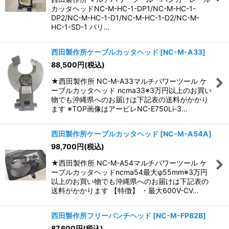
カッタヘッドNC-M-HC-1-DP1/NC-M-HC-1-
DP2/NC-M-HC-1-D1/NC-M-HC-1-D2/NC-M-
HC-1-SD-1 バリ…
西田製作所ケーブルカッタヘッド
[
NC-M-A33
]
88,500
円
(税込)
★西田製作所 NC-M-A33マルチパワーツール ケ
ーブルカッタヘッド ncma33※3万円以上のお買い
物でも沖縄県へのお届けは下記表の送料がかかり
ます ※TOP画像はアービレNC-E750Li-3…
西田製作所ケーブルカッタヘッド
[
NC-M-A54A
]
98,700
円
(税込)
★西田製作所 NC-M-A54マルチパワーツール ケ
ーブルカッタヘッドncma54最大φ55mm※3万円
以上のお買い物でも沖縄県へのお届けは下記表の
送料がかかります 【特徴】 ・最大600V-CV…
西田製作所フリーパンチヘッド
[
NC-M-FP82B
]
87,600
円
(税込)