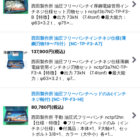
西田製作所 油圧フリーパンチイ厚鋼電線管用イン
チネジ仕様セット刃物セットnctpf3b7NC-TP-F3-
B【特徴】 ●出力 73kN (7.4tonf) ●最大能力：
φ63×3.2ｔ、φ75×…
西田製作所 油圧フリーパンチインチネジ仕様(薄
鋼刃物19〜75付）
[
NC-TP-F3-A7
]
137,900
円
(税込)
西田製作所 油圧フリーパンチインチネジ仕様薄鋼
電線管用インチネジ刃物セット nctpf3a7NC-TP-
F3-A【特徴】 ●出力 73kN (7.4tonf) ●最大能
力：φ63×3.2ｔ、φ7…
西田製作所 油圧フリーパンチヘッドのみ(インチ
ネジ軸付)
[
NC-TP-F3-HI
]
80,780
円
(税込)
西田製作所 手動 油圧式フリーパンチ nctpf2hn
【仕様・特徴】 ●フリーパンチヘッドのみ（イン
チネジ仕様） ●付属品：本体×1、F大軸×1、セッ
トボルト3/8×1、カラー（大中小）各×1…