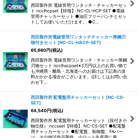
西田製作所 電線管用ワンタッチ・チャッカーセッ
ト ncclhcpset【特徴】 NC-CL-HCP-SET ●電線
管用チャッカーセット ●油圧フリーパンチとセッ
トしてお使いいただけます。 ●C…
西田製作所電線管用ワンタッチチャッカー厚鋼刃
物付きセット
[
NC-CL-HACP-SET
]
65,660
円
(税込)
西田製作所 電線管用ワンタッチ・チャッカー厚鋼
刃物セット ncclhacpset※3万円以上のお買い物で
も沖縄県・離島・北海道へのお届けは下記表の送
料がかかる場合がございます。(詳しくはお問い合
わせ下…
西田製作所 配電盤用チャッカーセット
[
NC-CS-
SET
]
64,540
円
(税込)
西田製作所 配電盤用チャッカーセット（段付き小
軸仕様） nccsset【特徴】 NC-CS-SET ●配電盤
用チャッカーセット ●配電盤、制御盤、FAパー
ツ、その他試作品製作、小ロット生産用に最…