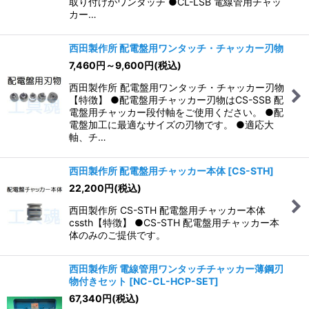
取り付けがワンタッチ ●CL-LSB 電線管用チャッ
カー…
西田製作所 配電盤用ワンタッチ・チャッカー刃物
7,460
円
～9,600
円
(税込)
西田製作所 配電盤用ワンタッチ・チャッカー刃物
【特徴】 ●配電盤用チャッカー刃物はCS-SSB 配
電盤用チャッカー段付軸をご使用ください。 ●配
電盤加工に最適なサイズの刃物です。 ●適応大
軸、チ…
西田製作所 配電盤用チャッカー本体
[
CS-STH
]
22,200
円
(税込)
西田製作所 CS-STH 配電盤用チャッカー本体
cssth【特徴】 ●CS-STH 配電盤用チャッカー本
体のみのご提供です。
西田製作所 電線管用ワンタッチチャッカー薄鋼刃
物付きセット
[
NC-CL-HCP-SET
]
67,340
円
(税込)