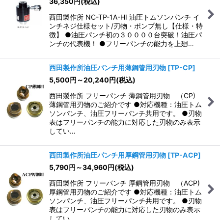
36,350
円
(税込)
西田製作所 NC-TP-1A-HI 油圧トムソンパンチ イ
ンチネジ仕様セット/刃物・ポンプ無し【仕様・特
徴】 ●油圧パンチ初の３００００台突破！油圧パ
ンチの代表機！ ●フリーパンチの能力を上廻…
西田製作所油圧パンチ用薄鋼管用刃物
[
TP-CP
]
5,500
円
～20,240
円
(税込)
西田製作所 フリーパンチ 薄鋼管用刃物 （CP)
薄鋼管用刃物のご紹介です ●対応機種：油圧トム
ソンパンチ、油圧フリーパンチ共用です。 ●刃物
表はフリーパンチの能力に対応した刃物のみ表示
してい…
西田製作所油圧パンチ用厚鋼管用刃物
[
TP-ACP
]
5,790
円
～34,960
円
(税込)
西田製作所 フリーパンチ 厚鋼管用刃物 （ACP)
厚鋼管用刃物のご紹介です ●対応機種：油圧トム
ソンパンチ、油圧フリーパンチ共用です。 ●刃物
表はフリーパンチの能力に対応した刃物のみ表示
してい…