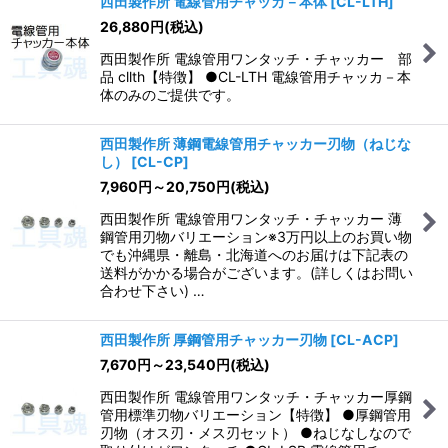
西田製作所 電線管用チャッカ－本体
[
CL-LTH
]
26,880
円
(税込)
西田製作所 電線管用ワンタッチ・チャッカー 部
品 cllth【特徴】 ●CL-LTH 電線管用チャッカ－本
体のみのご提供です。
西田製作所 薄鋼電線管用チャッカー刃物（ねじな
し）
[
CL-CP
]
7,960
円
～20,750
円
(税込)
西田製作所 電線管用ワンタッチ・チャッカー 薄
鋼管用刃物バリエーション※3万円以上のお買い物
でも沖縄県・離島・北海道へのお届けは下記表の
送料がかかる場合がございます。(詳しくはお問い
合わせ下さい) …
西田製作所 厚鋼管用チャッカー刃物
[
CL-ACP
]
7,670
円
～23,540
円
(税込)
西田製作所 電線管用ワンタッチ・チャッカー厚鋼
管用標準刃物バリエーション【特徴】 ●厚鋼管用
刃物（オス刃・メス刃セット） ●ねじなしなので