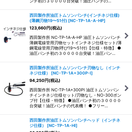
ンチ初の３００００台突破！油圧パンチの…
西田製作所油圧トムソンパンチ(インチネジ仕様)
(薄鋼刃物19〜51付)
[
NC-TP-1A-A-HP
]
123,660
円
(税込)
西田製作所 NC-TP-1A-A-HP 油圧トムソンパンチ
薄鋼電線管用刃物セットインチネジ仕様セット/薄
鋼電線管用刃物(呼び19〜51付)【仕様・特徴】 ●
油圧パンチ初の３００００台突破！油圧パン…
西田製作所油圧トムソンパンチ刃物なし（インチ
ネジ仕様）
[
NC-TP-1A+300P-I
]
94,250
円
(税込)
西田製作所 NC-TP-1A+300PI 油圧トムソンパン
チインチネジ仕様セット/刃物なし・NO-300ポン
プ付【仕様・特徴】 ●油圧パンチ初の３００００
台突破！油圧パンチの代表機！ ●フリー…
西田製作所油圧トムソンパンチヘッド（インチネ
ジ仕様）
[
NC-TP-1A-HI
]