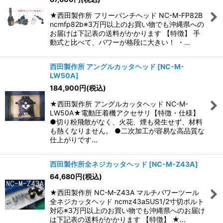
★西田製作所 フリーパンチヘッド NC-M-FP82B
ncmfp82b※3万円以上のお買い物でも沖縄県への
お届けは下記表の送料がかかります 【特徴】 手
動式と比べて、パワーが格段に大きい！ ・…
西田製作所 アングルカッタヘッド
[
NC-M-
LW50A
]
184,900
円
(税込)
★西田製作所 アングルカッタヘッド NC-M-
LW50A★電動圧着機アクセサリ【特徴・仕様】
●切り粉飛散がなく、火花、煙も発生せず、材料
も熱くなりません。 ●二次加工が容易な高品質な
仕上がりです…
西田製作所全ネジカッタヘッド
[
NC-M-Z43A
]
64,680
円
(税込)
★西田製作所 NC-M-Z43A マルチパワーツール
全ネジカッタヘッド ncmz43aSUS1/2寸切ボルト
対応※3万円以上のお買い物でも沖縄県へのお届け
は下記表の送料がかかります 【特徴】 ★…