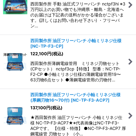
西田製作所 手動 油圧式フリーパンチ nctpf3hi ※3
万円以上のお買い物でも沖縄県・離島・北海道へ
のお届けは下記表の送料がかかる場合がございま
す。(詳しくはお問い合わせ下さい) ・フリーパ
ン…
西田製作所 油圧フリーパンチ 小軸ミリネジ仕様
[
NC-TP-F3-CP
]
122,100
円
(税込)
西田製作所薄鋼電線管用 ミリネジ刃物セット
(CPセット） nctpf3cp【特徴】 型番：NC-TP-
F2-CP ●小軸ミリネジ仕様の薄鋼電線管用19〜
63刃物6点セット ●薄鋼電線管用の刃物付…
西田製作所 油圧フリーパンチ小軸ミリネジ仕様
(厚鋼刃物16〜70付)
[
NC-TP-F3-ACP7
]
137,100
円
(税込)
★西田製作所 油圧フリーパンチ 小軸ミリネジ仕
様 NC-TP-F3-ACP7★※代表画像はNC-TP-F3-
ACPです。 【仕様・特徴】 ●NC-TP-F3-ACP7 厚
鋼電線管 刃物セット （小…