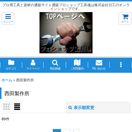
プロ用工具と資材の通販サイト通販プロショップ工具魂は株式会社日工のオンラ
インショップです。
メニュー
カート
カテゴリ
マイページ
商品検索
ご利用案内
問い合わせ
ホーム
>
西田製作所
西田製作所
表示順変更
閉じる
89
件
サブカテゴリ
: