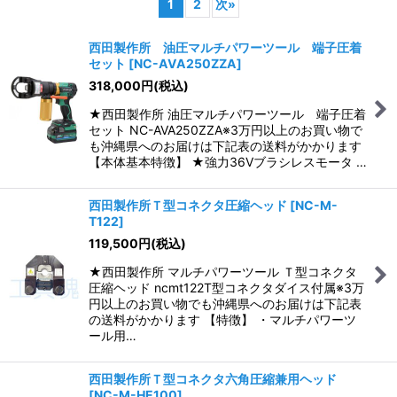
1
2
次
»
表示数
:
西田製作所 油圧マルチパワーツール 端子圧着
セット
[
NC-AVA250ZZA
]
並び順
:
318,000
円
(税込)
★西田製作所 油圧マルチパワーツール 端子圧着
絞り込む
セット NC-AVA250ZZA※3万円以上のお買い物で
も沖縄県へのお届けは下記表の送料がかかります
【本体基本特徴】 ★強力36Vブラシレスモータ …
西田製作所Ｔ型コネクタ圧縮ヘッド
[
NC-M-
T122
]
119,500
円
(税込)
★西田製作所 マルチパワーツール Ｔ型コネクタ
圧縮ヘッド ncmt122T型コネクタダイス付属※3万
円以上のお買い物でも沖縄県へのお届けは下記表
の送料がかかります 【特徴】 ・マルチパワーツ
ール用…
西田製作所Ｔ型コネクタ六角圧縮兼用ヘッド
[
NC-M-HE100
]