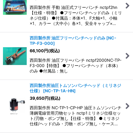
西田製作所 手動 油圧式フリーパンチ nctpf2hn
【仕様・特徴】 ●フリーパンチヘッドのみ（ミリ
ネジ仕様） ●付属品：本体×1、F大軸×1、小軸
×1、カラー（大中小）各×1、安全キャップ×…
西田製作所 油圧フリーパンチヘッドのみ
[
NC-
TP-F3-000
]
66,100
円
(税込)
西田製作所 油圧フリーパンチ nctpf2000NC-TP-
F3-000【特徴】 ●フリーパンチヘッド（本体）
のみ ●付属品：無し
西田製作所油圧トムソンパンチヘッド（ミリネジ
仕様）
[
NC-TP-1A-HN
]
39,650
円
(税込)
西田製作所 NC-TP-1-CP-HP 油圧トムソンパンチ
薄鋼電線管用刃物セット nctp1ミリネジ仕様セッ
ト/刃物・ポンプ無し【仕様・特徴】 ●ミリネジ
仕様/ヘッドのみ・刃物・ポンプ無し・ケース…