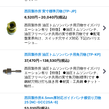
西田製作所 実寸標準刃物
[
TP-JP
]
6,520
円
～20,040
円
(税込)
西田製作所 油圧トムソンパンチ用刃物サイズバリ
エーション有り【特徴】 ●油圧トムソンパンチ、
油圧フリーパンチ共用の実寸標準刃物です ●配電
盤業界向け、スイッチ穴サイズ対応 下記のバリエ
ーショ…
西田製作所 油圧トムソンパンチ用角刃物
[
TP-KP
]
37,470
円
～138,530
円
(税込)
西田製作所 油圧トムソンパンチ用刃物サイズバリ
エーション有り【特徴】 ●油圧トムソンパンチ、
油圧フリーパンチ共用の実寸角刃物(標準)です ●
鋼材穴明け打ち抜き用 ●材質：工具鋼 ●ナット・
軸付…
西田製作所4.5mm厚対応ガイドパンチ横切り刃物
25
[
NC-GCC25A-6
]
53,010
円
(税込)