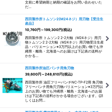
文前に希望納期と納期の確認をお問い合わせいた
だ…
西田製作所トムソン2(M24ネジ）用刃物【受注生
産品】
10,760
円
～199,300
円
(税込)
西田製作所 トムソン2 2-2大軸（M24ネジ）用刃
物トムソン2 2-2大軸（M24ネジ）用刃物受注生産
品・バリエーション※3万円以上のお買い物でも沖
縄県・離島・北海道へのお届けは下記表の送料が
かかる…
西田製作所油圧パンチ用角刃物
39,600
円
～248,610
円
(税込)
西田製作所 油圧フリーパンチNC-TP-F2用 角刃物
フリーパンチ用角穴刃物バリエーション※3万円以
上のお買い物でも沖縄県・離島・北海道へのお届
けは下記表の送料がかかる場合がございます。(詳
しくはお問…