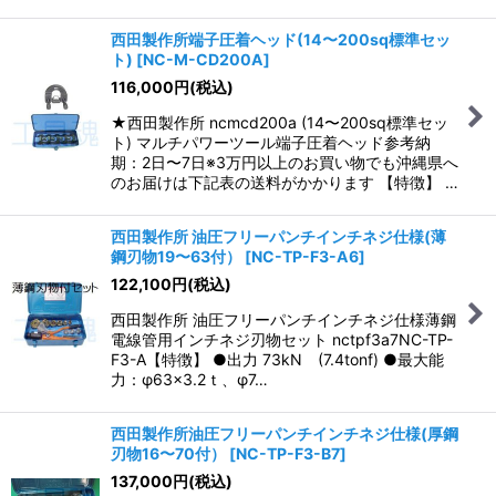
西田製作所端子圧着ヘッド(14〜200sq標準セッ
ト)
[
NC-M-CD200A
]
116,000
円
(税込)
★西田製作所 ncmcd200a (14〜200sq標準セッ
ト) マルチパワーツール端子圧着ヘッド参考納
期：2日〜7日※3万円以上のお買い物でも沖縄県へ
のお届けは下記表の送料がかかります 【特徴】 …
西田製作所 油圧フリーパンチインチネジ仕様(薄
鋼刃物19〜63付）
[
NC-TP-F3-A6
]
122,100
円
(税込)
西田製作所 油圧フリーパンチインチネジ仕様薄鋼
電線管用インチネジ刃物セット nctpf3a7NC-TP-
F3-A【特徴】 ●出力 73kN (7.4tonf) ●最大能
力：φ63×3.2ｔ、φ7…
西田製作所油圧フリーパンチインチネジ仕様(厚鋼
刃物16〜70付）
[
NC-TP-F3-B7
]
137,000
円
(税込)