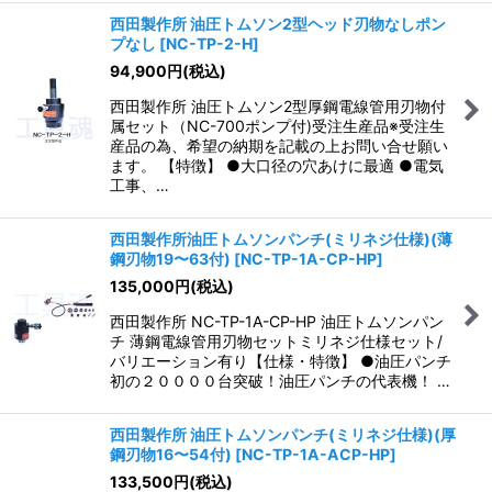
西田製作所 油圧トムソン2型ヘッド刃物なしポン
プなし
[
NC-TP-2-H
]
94,900
円
(税込)
西田製作所 油圧トムソン2型厚鋼電線管用刃物付
属セット（NC-700ポンプ付)受注生産品※受注生
産品の為、希望の納期を記載の上お問い合せ願い
ます。 【特徴】 ●大口径の穴あけに最適 ●電気
工事、…
西田製作所油圧トムソンパンチ(ミリネジ仕様)(薄
鋼刃物19〜63付)
[
NC-TP-1A-CP-HP
]
135,000
円
(税込)
西田製作所 NC-TP-1A-CP-HP 油圧トムソンパン
チ 薄鋼電線管用刃物セットミリネジ仕様セット/
バリエーション有り【仕様・特徴】 ●油圧パンチ
初の２００００台突破！油圧パンチの代表機！ …
西田製作所 油圧トムソンパンチ(ミリネジ仕様)(厚
鋼刃物16〜54付)
[
NC-TP-1A-ACP-HP
]
133,500
円
(税込)