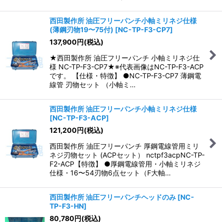
西田製作所 油圧フリーパンチ小軸ミリネジ仕様
(薄鋼刃物19〜75付)
[
NC-TP-F3-CP7
]
137,900
円
(税込)
★西田製作所 油圧フリーパンチ 小軸ミリネジ仕
様 NC-TP-F3-CP7★※代表画像はNC-TP-F3-ACP
です。 【仕様・特徴】 ●NC-TP-F3-CP7 薄鋼電
線管 刃物セット （小軸ミ…
西田製作所 油圧フリーパンチ小軸ミリネジ仕様
[
NC-TP-F3-ACP
]
121,200
円
(税込)
西田製作所 油圧フリーパンチ 厚鋼電線管用ミリ
ネジ刃物セット (ACPセット） nctpf3acpNC-TP-
F2-ACP【特徴】 ●厚鋼電線管用・小軸ミリネジ
仕様・16〜54刃物6点セット（F大軸…
西田製作所 油圧フリーパンチヘッドのみ
[
NC-
TP-F3-HN
]
80,780
円
(税込)