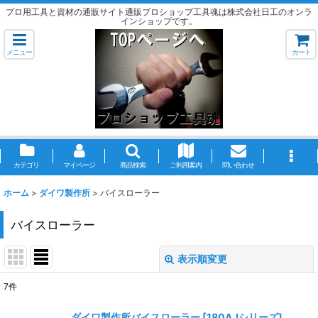
プロ用工具と資材の通販サイト通販プロショップ工具魂は株式会社日工のオンラ
インショップです。
メニュー
カート
カテゴリ
マイページ
商品検索
ご利用案内
問い合わせ
ホーム
>
ダイワ製作所
>
バイスローラー
バイスローラー
表示順変更
閉じる
7
件
表示数
:
ダイワ製作所バイスローラー
[
180AJシリーズ
]