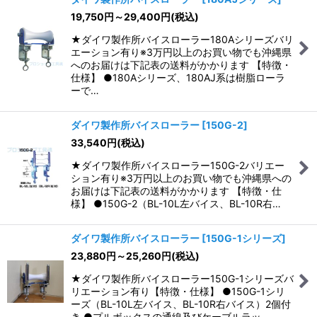
19,750
円
～29,400
円
(税込)
並び順
:
★ダイワ製作所バイスローラー180Aシリーズバリ
エーション有り※3万円以上のお買い物でも沖縄県
絞り込む
へのお届けは下記表の送料がかかります 【特徴・
仕様】 ●180Aシリーズ、180AJ系は樹脂ローラ
ーで…
ダイワ製作所バイスローラー
[
150G-2
]
33,540
円
(税込)
★ダイワ製作所バイスローラー150G-2バリエー
ション有り※3万円以上のお買い物でも沖縄県への
お届けは下記表の送料がかかります 【特徴・仕
様】 ●150G-2（BL-10L左バイス、BL-10R右…
ダイワ製作所バイスローラー
[
150G-1シリーズ
]
23,880
円
～25,260
円
(税込)
★ダイワ製作所バイスローラー150G-1シリーズバ
リエーション有り【特徴・仕様】 ●150G-1シリ
ーズ（BL-10L左バイス、BL-10R右バイス）2個付
き ●プルボックスの通線及びケーブルラッ…