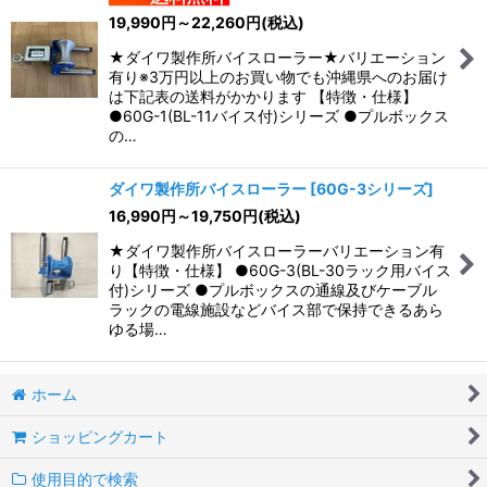
19,990
円
～22,260
円
(税込)
★ダイワ製作所バイスローラー★バリエーション
有り※3万円以上のお買い物でも沖縄県へのお届け
は下記表の送料がかかります 【特徴・仕様】
●60G-1(BL-11バイス付)シリーズ ●プルボックス
の…
ダイワ製作所バイスローラー
[
60G-3シリーズ
]
16,990
円
～19,750
円
(税込)
★ダイワ製作所バイスローラーバリエーション有
り【特徴・仕様】 ●60G-3(BL-30ラック用バイス
付)シリーズ ●プルボックスの通線及びケーブル
ラックの電線施設などバイス部で保持できるあら
ゆる場…
ホーム
ショッピングカート
使用目的で検索