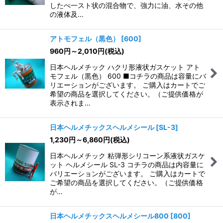
したぺ一スト状の混合物で、強力に油、水その他
の液体及…
アトモフェル（黒色）
[
600
]
960
円
～2,010
円
(税込)
日本ヘルメチック ハクリ形液状ガスケット アト
モフェル（黒色） 600 ■コチラの商品は容量にバ
リエーションがございます。 ご購入はカートでご
希望の商品を選択してください。（ご提供価格が
表示されま…
日本ヘルメチックスヘルメシール
[
SL-3
]
1,230
円
～6,860
円
(税込)
日本ヘルメチック 粘弾形シリコーン系液状ガスケ
ット ヘルメシール SL-3 コチラの商品は内容量に
バリエーションがございます。 ご購入はカートで
ご希望の商品を選択してください。（ご提供価格
が…
日本ヘルメチックスヘルメシール800
[
800
]