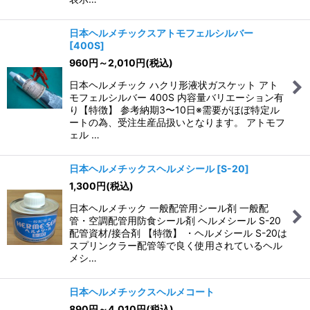
日本ヘルメチックスアトモフェルシルバー
[
400S
]
960
円
～2,010
円
(税込)
日本ヘルメチック ハクリ形液状ガスケット アト
モフェルシルバー 400S 内容量バリエーション有
り【特徴】 参考納期3〜10日※需要がほぼ特定ル
ートの為、受注生産品扱いとなります。 アトモフ
ェル …
日本ヘルメチックスヘルメシール
[
S-20
]
1,300
円
(税込)
日本ヘルメチック 一般配管用シール剤 一般配
管・空調配管用防食シール剤 ヘルメシール S-20
配管資材/接合剤 【特徴】 ・ヘルメシール S-20は
スプリンクラー配管等で良く使用されているヘル
メシ…
日本ヘルメチックスヘルメコート
890
円
～4,010
円
(税込)