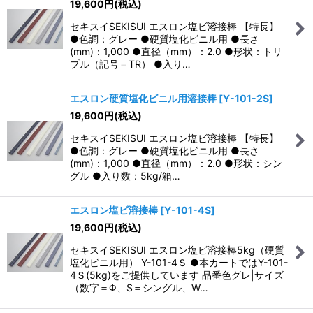
19,600
円
(税込)
セキスイSEKISUI エスロン塩ビ溶接棒 【特長】
●色調：グレー ●硬質塩化ビニル用 ●長さ
(mm)：1,000 ●直径（mm）：2.0 ●形状：トリ
プル（記号＝TR） ●入り…
エスロン硬質塩化ビニル用溶接棒
[
Y-101-2S
]
19,600
円
(税込)
セキスイSEKISUI エスロン塩ビ溶接棒 【特長】
●色調：グレー ●硬質塩化ビニル用 ●長さ
(mm)：1,000 ●直径（mm）：2.0 ●形状：シン
グル ●入り数：5kg/箱…
エスロン塩ビ溶接棒
[
Y-101-4S
]
19,600
円
(税込)
セキスイSEKISUI エスロン塩ビ溶接棒5kg（硬質
塩化ビニル用） Y-101-4Ｓ ●本カートではY-101-
4Ｓ(5kg)をご提供しています 品番色グレ|サイズ
（数字＝Φ、S＝シングル、W…