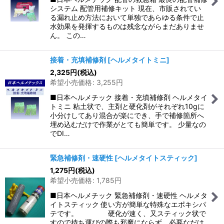
システム 配管用補修キット 現在、市販されてい
る漏れ止め方法において単独であらゆる条件で止
水効果を発揮するものは残念ながらまだありませ
ん。 この…
接着・充填補修剤
[
ヘルメタイトミニ
]
2,325
円
(税込)
希望小売価格
:
3,255
円
■日本ヘルメチック 接着・充填補修剤 ヘルメタイ
トミニ 粘土状で、主剤と硬化剤がそれぞれ10gに
小分けしてあり混合が楽にでき、手で補修箇所へ
埋め込むだけで作業がとても簡単です。 少量なの
でDI…
緊急補修剤・速硬性
[
ヘルメタイトスティック
]
1,275
円
(税込)
希望小売価格
:
1,785
円
■日本ヘルメチック 緊急補修剤・速硬性 ヘルメタ
イトスティック 使い方が簡単な特殊なエポキシパ
テです。 硬化が速く、又スティック状で
すので持ち運びの際も邪魔にならず、必要なだけ