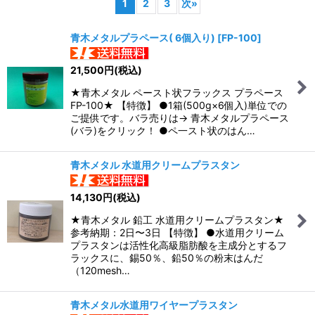
1
2
3
次
»
表示数
:
青木メタルプラペース( 6個入り)
[
FP-100
]
並び順
:
21,500
円
(税込)
★青木メタル ペースト状フラックス プラペース
絞り込む
FP-100★ 【特徴】 ●1箱(500g×6個入)単位での
ご提供です。バラ売りは→ 青木メタルプラペース
(バラ)をクリック！ ●ペ一スト状のはん…
青木メタル 水道用クリームプラスタン
14,130
円
(税込)
★青木メタル 鉛工 水道用クリームプラスタン★
参考納期：2日〜3日 【特徴】 ●水道用クリーム
プラスタンは活性化高級脂肪酸を主成分とするフ
ラックスに、錫50％、鉛50％の粉末はんだ
（120mesh…
青木メタル水道用ワイヤープラスタン