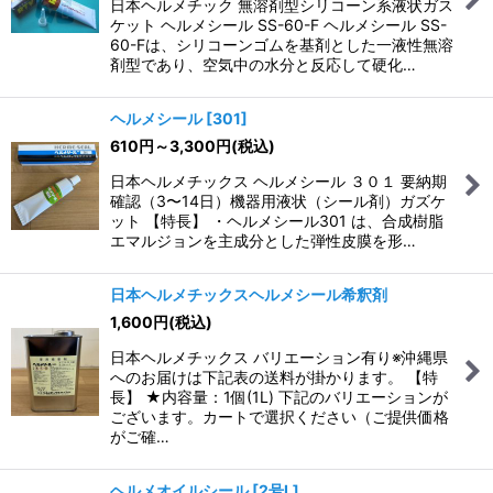
日本ヘルメチック 無溶剤型シリコーン系液状ガス
ケット ヘルメシール SS-60-F ヘルメシール SS-
60-Fは、シリコーンゴムを基剤とした一液性無溶
剤型であり、空気中の水分と反応して硬化…
ヘルメシール
[
301
]
610
円
～3,300
円
(税込)
日本ヘルメチックス ヘルメシール ３０１ 要納期
確認（3〜14日）機器用液状（シール剤）ガズケ
ット 【特長】 ・ヘルメシール301 は、合成樹脂
エマルジョンを主成分とした弾性皮膜を形…
日本ヘルメチックスヘルメシール希釈剤
1,600
円
(税込)
日本ヘルメチックス バリエーション有り※沖縄県
へのお届けは下記表の送料が掛かります。 【特
長】 ★内容量：1個(1L) 下記のバリエーションが
ございます。カートで選択ください（ご提供価格
がご確…
ヘルメオイルシール
[
2号L
]