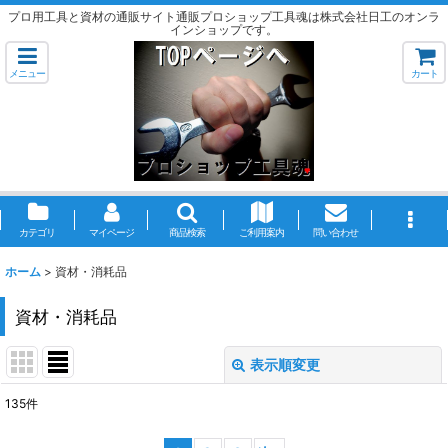
プロ用工具と資材の通販サイト通販プロショップ工具魂は株式会社日工のオンラ
インショップです。
メニュー
カート
カテゴリ
マイページ
商品検索
ご利用案内
問い合わせ
ホーム
>
資材・消耗品
資材・消耗品
表示順変更
閉じる
135
件
サブカテゴリ
: