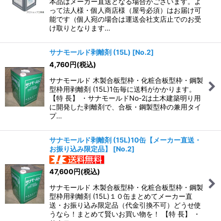
本品はメーカー直送となる場合がございます。よ
って法人様・個人商店様（屋号必須）はお届け可
能です（個人宛の場合は運送会社支店止でのお受
け取りとなります…
サナモールド剥離剤 (15L)
[
No.2
]
4,760
円
(税込)
サナモールド 木製合板型枠・化粧合板型枠・鋼製
型枠用剥離剤 (15L)1缶毎に送料がかかります。
【特 長】 ・サナモールドNo-2は土木建築明り用
に開発した剥離剤で、合板・鋼製型枠の兼用タイ
プ…
サナモールド剥離剤 (15L)10缶【メーカー直送・
お振り込み限定品】
[
No.2
]
47,600
円
(税込)
サナモールド 木製合板型枠・化粧合板型枠・鋼製
型枠用剥離剤 (15L)１０缶まとめてメーカー直
送・お振り込み限定品（代金引換不可）どうせ使
うなら！まとめて賢いお買い物を！ 【特 長】 ・