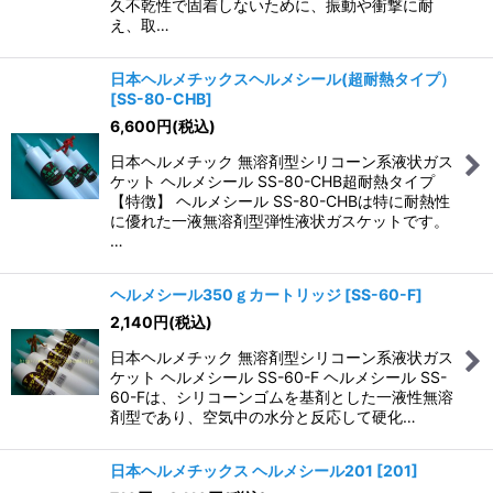
久不乾性で固着しないために、振動や衝撃に耐
え、取…
日本ヘルメチックスヘルメシール(超耐熱タイプ）
[
SS-80-CHB
]
6,600
円
(税込)
日本ヘルメチック 無溶剤型シリコーン系液状ガス
ケット ヘルメシール SS-80-CHB超耐熱タイプ
【特徴】 ヘルメシール SS-80-CHBは特に耐熱性
に優れた一液無溶剤型弾性液状ガスケットです。
…
ヘルメシール350ｇカートリッジ
[
SS-60-F
]
2,140
円
(税込)
日本ヘルメチック 無溶剤型シリコーン系液状ガス
ケット ヘルメシール SS-60-F ヘルメシール SS-
60-Fは、シリコーンゴムを基剤とした一液性無溶
剤型であり、空気中の水分と反応して硬化…
日本ヘルメチックス ヘルメシール201
[
201
]