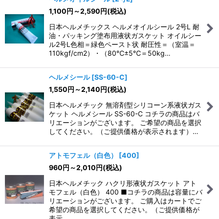
1,100
円
～2,590
円
(税込)
日本ヘルメチックス ヘルメオイルシール 2号L 耐
油・パッキング塗布用液状ガスケット オイルシー
ル2号L色相＝緑色ペースト状 耐圧性＝（室温＝
110kgf/cm2）・（80℃±5℃＝50kg…
ヘルメシール
[
SS-60-C
]
1,550
円
～2,140
円
(税込)
日本ヘルメチック 無溶剤型シリコーン系液状ガス
ケット ヘルメシール SS-60-C コチラの商品はバ
リエーションがございます。 ご希望の商品を選択
してください。（ご提供価格が表示されます）…
アトモフェル（白色）
[
400
]
960
円
～2,010
円
(税込)
日本ヘルメチック ハクリ形液状ガスケット アト
モフェル（白色） 400 ■コチラの商品は容量にバ
リエーションがございます。 ご購入はカートでご
希望の商品を選択してください。（ご提供価格が
表示…