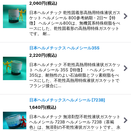
2,060
円
(税込)
日本ヘルメチック 乾性固着形高熱用特殊液状ガス
ケット ヘルメシール 800参考納期・2日〜【特
徴】 ヘルメシール800は、無機質系特殊樹脂をべ
一スにした、乾性固着形の高熱用特殊ガスケット
です。 耐…
日本ヘルメチックス ヘルメシール35S
2,220
円
(税込)
日本ヘルメチック 不乾性高熱用特殊液状ガスケッ
ト ヘルメシール 35S【特徴】 ・ヘルメシール
35Sは、耐熱性のよい石油樹脂とフッ素樹脂をべ
一スにした、不乾性高熱用特殊液状ガスケットで
フランジ接合に…
日本ヘルメチックスヘルメシール
[
723B
]
1,640
円
(税込)
日本ヘルメチック 無溶剤型不乾性液状ガスケット
ヘルメシール 723B ヘルメシール 723B（茶褐
色）は、無溶剤の不乾性液状ガスケットです。 永