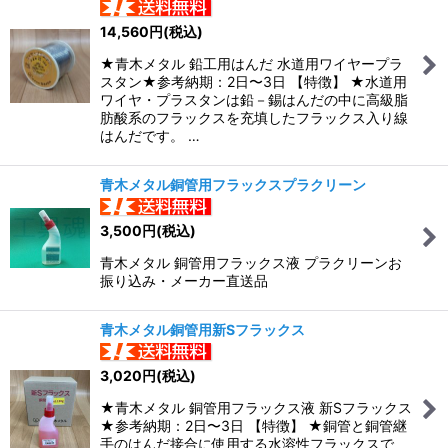
14,560
円
(税込)
★青木メタル 鉛工用はんだ 水道用ワイヤープラ
スタン★参考納期：2日〜3日 【特徴】 ★水道用
ワイヤ・プラスタンは鉛－錫はんだの中に高級脂
肪酸系のフラックスを充填したフラックス入り線
はんだです。 …
青木メタル銅管用フラックスプラクリーン
3,500
円
(税込)
青木メタル 銅管用フラックス液 プラクリーンお
振り込み・メーカー直送品
青木メタル銅管用新Sフラックス
3,020
円
(税込)
★青木メタル 銅管用フラックス液 新Sフラックス
★参考納期：2日〜3日 【特徴】 ★銅管と銅管継
手のはんだ接合に使用する水溶性フラックスで