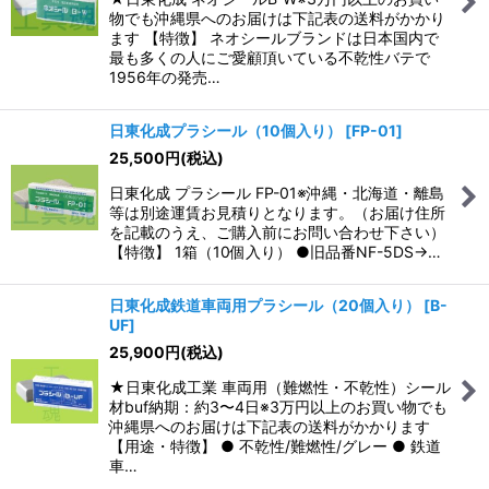
物でも沖縄県へのお届けは下記表の送料がかかり
ます 【特徴】 ネオシールブランドは日本国内で
最も多くの人にご愛顧頂いている不乾性バテで
1956年の発売…
日東化成プラシール（10個入り）
[
FP-01
]
25,500
円
(税込)
日東化成 プラシール FP-01※沖縄・北海道・離島
等は別途運賃お見積りとなります。（お届け住所
を記載のうえ、ご購入前にお問い合わせ下さい）
【特徴】 1箱（10個入り） ●旧品番NF-5DS→…
日東化成鉄道車両用プラシール（20個入り）
[
B-
UF
]
25,900
円
(税込)
★日東化成工業 車両用（難燃性・不乾性）シール
材buf納期：約3〜4日※3万円以上のお買い物でも
沖縄県へのお届けは下記表の送料がかかります
【用途・特徴】 ● 不乾性/難燃性/グレー ● 鉄道
車…