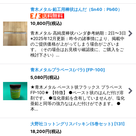
青木メタル 鉛工用棒状はんだ（Sn40：Pb60）
10,800
円
(税込)
青木メタル 高純度棒状ハンダ参考納期：2日〜3日
※2025年12月更新：昨今の諸事情により、掲載中
のご提供価格が上がってしまう場合がございま
す。（その場合はお見積り確認後に、ご購入をご
検討下さい）…
青木メタルプラペース(バラ)
[
FP-100
]
5,080
円
(税込)
★青木メタル ペースト状フラックス プラペース
FP-100★ 【特徴】 ●ペ一スト状のはんだ付け溶
剤です。 ●塩化亜鉛を含有していませんが、塩化
亜鉛と同等の強力なはんだ付けができます。 ●
本…
大野社コットングリスパッキン(5巻セット)
[
131
]
18,200
円
(税込)