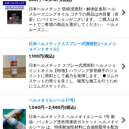
日本ヘルメチック 防錆浸透剤・解体促進剤 ヘル
メルーズニングオイル コチラの商品は内容量（容
姿）にバリエーションがございます。 ご購入はカ
ートでご希望の商品を選択してください。 ヘルメ
ルーズニ…
日本ヘルメチックススプレー式潤滑剤
[
ヘルメジ
ョイントオイル
]
1,100
円
(税込)
日本ヘルメチック スプレー式潤滑剤 ヘルメジョ
イントオイル【特徴】ハウジング形管継手のジョ
イントに滑剤として威力を発揮します。 ●ゴムガ
スケットの滑りを良くし、確実な施工を行うため
にゴムガスケットの…
ヘルメオイルシール
[
1号
]
1,040
円
～2,460
円
(税込)
日本ヘルメチックス ヘルメオイルシール 1号 耐
油・パッキング塗布用液状ガスケット ヘルメオイ
ルシール は、特殊耐油性材料に合成樹脂等を配合