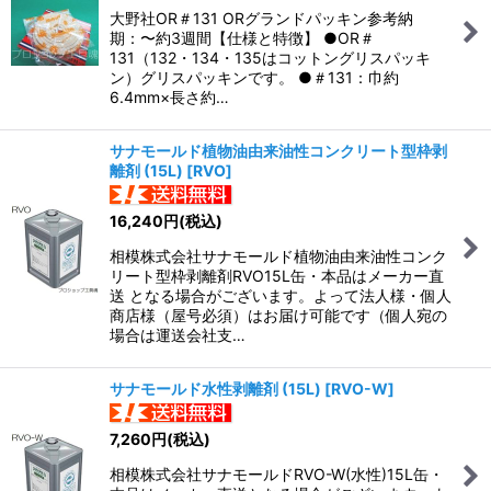
大野社OR＃131 ORグランドパッキン参考納
期：〜約3週間【仕様と特徴】 ●OR＃
131（132・134・135はコットングリスパッキ
ン）グリスパッキンです。 ●＃131：巾約
6.4mm×長さ約…
サナモールド植物油由来油性コンクリート型枠剥
離剤 (15L)
[
RVO
]
16,240
円
(税込)
相模株式会社サナモールド植物油由来油性コンク
リート型枠剥離剤RVO15L缶・本品はメーカー直
送 となる場合がございます。よって法人様・個人
商店様（屋号必須）はお届け可能です（個人宛の
場合は運送会社支…
サナモールド水性剥離剤 (15L)
[
RVO-W
]
7,260
円
(税込)
相模株式会社サナモールドRVO-W(水性)15L缶・