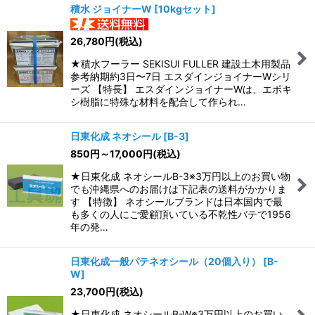
積水 ジョイナーW
[
10kgセット
]
26,780
円
(税込)
★積水フーラー SEKISUI FULLER 建設土木用製品
参考納期約3日〜7日 エスダインジョイナーWシリ
ーズ 【特長】 エスダインジョイナーWは、エポキ
シ樹脂に特殊な材料を配合して作られ…
日東化成 ネオシール
[
B-3
]
850
円
～17,000
円
(税込)
★日東化成 ネオシールB-3※3万円以上のお買い物
でも沖縄県へのお届けは下記表の送料がかかりま
す 【特徴】 ネオシールブランドは日本国内で最
も多くの人にご愛顧頂いている不乾性バテで1956
年の発…
日東化成一般パテネオシール（20個入り）
[
B-
W
]
23,700
円
(税込)
★日東化成 ネオシールB-W※3万円以上のお買い