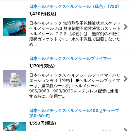
日本ヘルメチックスヘルメシール（緑色）
[
723
]
1,420
円
(税込)
日本ヘルメチック 無溶剤型不乾性液状ガスケット
ヘルメシール 723 無溶剤型不乾性液状ガスケット
ヘルメシール ７２３（緑色）は、無溶剤の不乾性
液状ガスケットです。 永久不乾性で固着しないた
め…
日本ヘルメチックスヘルメシールプライマー
1,170
円
(税込)
日本ヘルメチックス ヘルメシールプライマーバリ
エーション有り【特徴】 ●ヘルメシールプライマ
ーは、嫌気性シール剤：ヘルメシール
906/906B、903/903Dをステンレス配管に使用
する時に、使用す…
日本ヘルメチックスヘルメシール100ｇチューブ
[
SS-60-F
]
1,550
円
(税込)