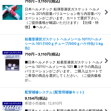
710
円
～3,110
円
(税込)
日本ヘルメチック 粘弾形液状ガスケット ヘルメ
シール 201内容量バリエーション有り内容量バリ
エーションがございます。カートで選択下さい。
（ご提供価格が確認いただけます） 【仕様・特
徴】 ●ヘルメ…
粘着形液状ガスケット ヘルメシール 101Y/ヘルメ
シール 101
[
100ｇチューブ/500ｇハケ付缶/１kg
缶
]
710
円
～3,110
円
(税込)
■日本ヘルメチック 粘着形液状ガスケット ヘルメ
シール 101Y/ヘルメシール 101 ■コチラの商品は
バリエーションがございます。 ご購入はカートで
ご希望の商品を選択してください。（ご提供価格
が…
配管補修システム
[
配管用補修キット
]
9,154
円
(税込)
希望小売価格
:
12,810
円
■日本ヘルメチック 配管の救急箱 最良の配管補修