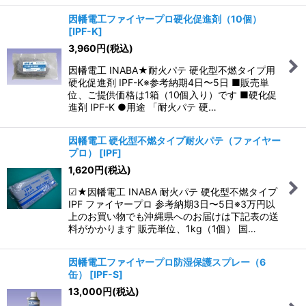
因幡電工ファイヤープロ硬化促進剤（10個）
[
IPF-K
]
3,960
円
(税込)
因幡電工 INABA★耐火パテ 硬化型不燃タイプ用
硬化促進剤 IPF-K※参考納期4日〜5日 ■販売単
位、ご提供価格は1箱（10個入り）です ■硬化促
進剤 IPF-K ●用途 「耐火パテ 硬…
因幡電工 硬化型不燃タイプ耐火パテ（ファイヤー
プロ）
[
IPF
]
1,620
円
(税込)
☑★因幡電工 INABA 耐火パテ 硬化型不燃タイプ
IPF ファイヤープロ 参考納期3日〜5日※3万円以
上のお買い物でも沖縄県へのお届けは下記表の送
料がかかります 販売単位、1kg（1個） 国…
因幡電工ファイヤープロ防湿保護スプレー（6
缶）
[
IPF-S
]
13,000
円
(税込)