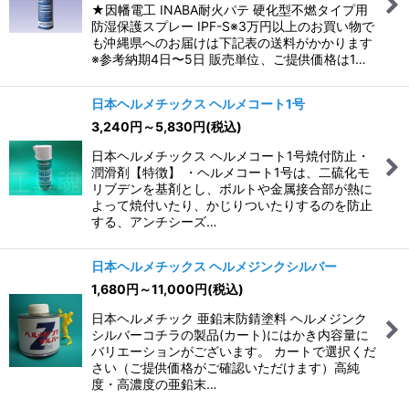
★因幡電工 INABA耐火パテ 硬化型不燃タイプ用
防湿保護スプレー IPF-S※3万円以上のお買い物で
も沖縄県へのお届けは下記表の送料がかかります
※参考納期4日〜5日 販売単位、ご提供価格は1…
日本ヘルメチックス ヘルメコート1号
3,240
円
～5,830
円
(税込)
日本ヘルメチックス ヘルメコート1号焼付防止・
潤滑剤【特徴】 ・ヘルメコート1号は、二硫化モ
リブデンを基剤とし、ボルトや金属接合部が熱に
よって焼付いたり、かじりついたりするのを防止
する、アンチシーズ…
日本ヘルメチックス ヘルメジンクシルバー
1,680
円
～11,000
円
(税込)
日本ヘルメチック 亜鉛末防錆塗料 ヘルメジンク
シルバーコチラの製品(カート)にはかき内容量に
バリエーションがございます。 カートで選択くだ
さい（ご提供価格がご確認いただけます）高純
度・高濃度の亜鉛末…