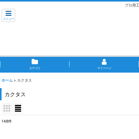
プロ用
メニュー
カテゴリ
マイページ
ホーム
>
カクタス
カクタス
148
件
サブカテゴリ
: