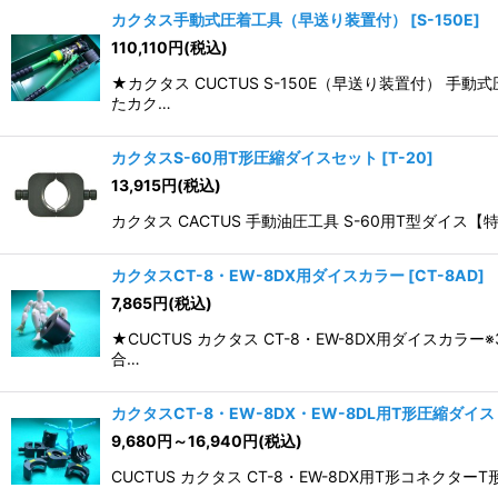
カクタス手動式圧着工具（早送り装置付）
[
S-150E
]
110,110
円
(税込)
★カクタス CUCTUS S-150E（早送り装置付）
たカク…
カクタスS-60用T形圧縮ダイスセット
[
T-20
]
13,915
円
(税込)
カクタス CACTUS 手動油圧工具 S-60用T型ダイ
カクタスCT-8・EW-8DX用ダイスカラー
[
CT-8AD
]
7,865
円
(税込)
★CUCTUS カクタス CT-8・EW-8DX用ダイス
合…
カクタスCT-8・EW-8DX・EW-8DL用T形圧縮ダイス
9,680
円
～16,940
円
(税込)
CUCTUS カクタス CT-8・EW-8DX用T形コネクター