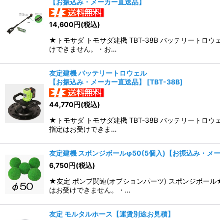
【お振込み・メーカー直送品】
並び順
:
14,600
円
(税込)
★トモサダ トモサダ建機 TBT-38B バッテリー
けできません。・お…
友定建機 バッテリートロウェル
【お振込み・メーカー直送品】
[
TBT-38B
]
44,770
円
(税込)
★トモサダ トモサダ建機 TBT-38B バッテリー
指定はお受けできま…
友定建機 スポンジボールφ50(5個入)【お振込み・メ
6,750
円
(税込)
★友定 ポンプ関連(オプションパーツ) スポンジボ
はお受けできません。・…
友定 モルタルホース【運賃別途お見積】