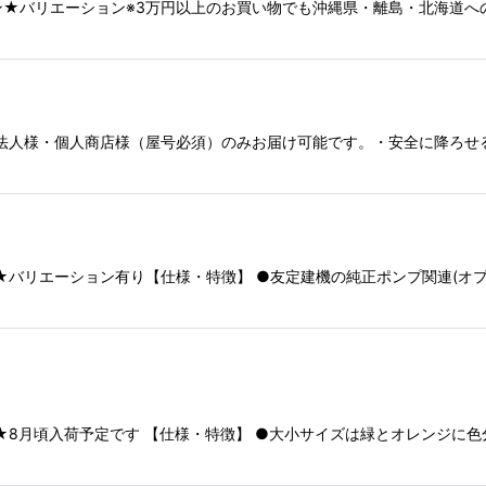
★バリエーション※3万円以上のお買い物でも沖縄県・離島・北海道へ
法人様・個人商店様（屋号必須）のみお届け可能です。・安全に降ろせ
ジ★バリエーション有り【仕様・特徴】 ●友定建機の純正ポンプ関連(オ
ル★8月頃入荷予定です 【仕様・特徴】 ●大小サイズは緑とオレンジに