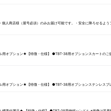
・個人商店様（屋号必須）のみお届け可能です。・安全に降ろせるよう
ウェル用オプション★【特徴・仕様】 ●TBT-38用オプションスカート
ウェル用オプション★【特徴・仕様】 ●TBT-38用オプションステンレス
ェル標準付属品★ 【特徴・仕様】 ●TBT-38用伸縮ハンドル ※画像は装