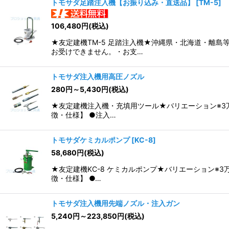
トモサダ足踏注入機【お振り込み・直送品】
[
TM-5
]
106,480
円
(税込)
★友定建機TM-5 足踏注入機★沖縄県・北海道・離
お受けできません。・お支…
トモサダ注入機用高圧ノズル
280
円
～5,430
円
(税込)
★友定建機注入機・充填用ツール★バリエーション※3
徴・仕様】 ●注入…
トモサダケミカルポンプ
[
KC-8
]
58,680
円
(税込)
★友定建機KC-8 ケミカルポンプ★バリエーション※
徴・仕様】 ●…
トモサダ注入機用先端ノズル・注入ガン
5,240
円
～223,850
円
(税込)