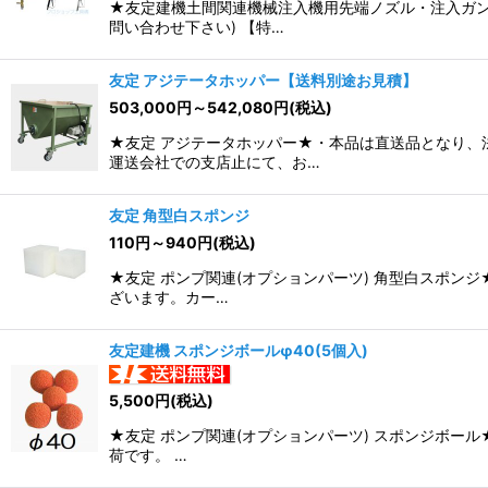
★友定建機土間関連機械注入機用先端ノズル・注入ガン
問い合わせ下さい) 【特…
友定 アジテータホッパー【送料別途お見積】
503,000
円
～542,080
円
(税込)
★友定 アジテータホッパー★・本品は直送品となり、
運送会社での支店止にて、お…
友定 角型白スポンジ
110
円
～940
円
(税込)
★友定 ポンプ関連(オプションパーツ) 角型白スポン
ざいます。カー…
友定建機 スポンジボールφ40(5個入)
5,500
円
(税込)
★友定 ポンプ関連(オプションパーツ) スポンジボー
荷です。 …