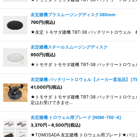
友定建機プラスムージングディスク380mm
790
円
(税込)
★友定 トモサダ建機 TBT-38 バッテリートロウェル
友定建機スチールスムージングディスク
950
円
(税込)
★トモサダ トモサダ建機 TBT-38 バッテリートロウ
友定建機 バッテリートロウェル【メーカー直送品】
[
T
41,000
円
(税込)
★トモサダ トモサダ建機 TBT-38 バッテリート
定はお受けできませ…
友定建機 トロウェル用ブレード
[
NSM-75E-4
]
3,370
円
～6,500
円
(税込)
★TOMOSADA 友定建機 トロウェル用ブレード★