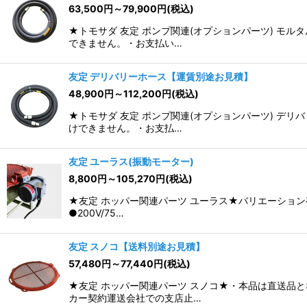
63,500
円
～79,900
円
(税込)
★トモサダ 友定 ポンプ関連(オプションパーツ) 
できません。・お支払い…
友定 デリバリーホース【運賃別途お見積】
48,900
円
～112,200
円
(税込)
★トモサダ 友定 ポンプ関連(オプションパーツ) 
けできません。・お支払…
友定 ユーラス(振動モーター)
8,800
円
～105,270
円
(税込)
★友定 ホッパー関連パーツ ユーラス★バリエーション
●200V/75…
友定 スノコ【送料別途お見積】
57,480
円
～77,440
円
(税込)
★友定 ホッパー関連パーツ スノコ★・本品は直送品
カー契約運送会社での支店止…