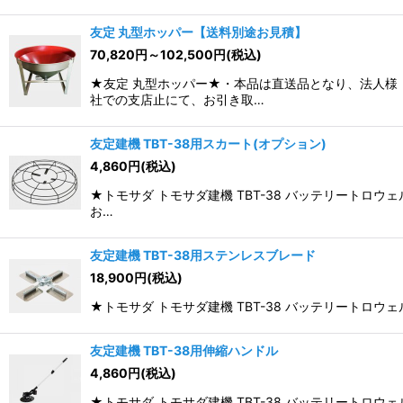
友定 丸型ホッパー【送料別途お見積】
70,820
円
～102,500
円
(税込)
★友定 丸型ホッパー★・本品は直送品となり、法人様
社での支店止にて、お引き取…
友定建機 TBT-38用スカート(オプション)
4,860
円
(税込)
★トモサダ トモサダ建機 TBT-38 バッテリートロ
お…
友定建機 TBT-38用ステンレスブレード
18,900
円
(税込)
★トモサダ トモサダ建機 TBT-38 バッテリートロ
友定建機 TBT-38用伸縮ハンドル
4,860
円
(税込)
★トモサダ トモサダ建機 TBT-38 バッテリートロウ