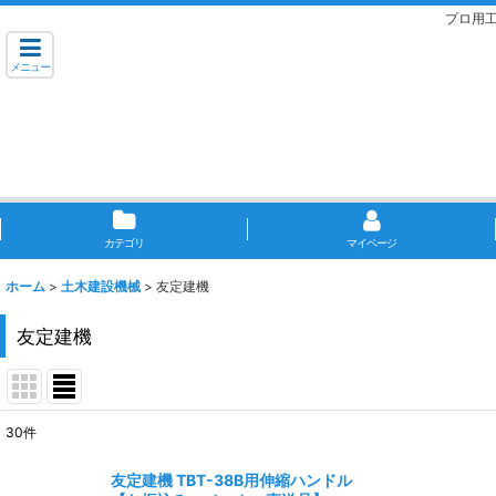
プロ用
メニュー
カテゴリ
マイページ
ホーム
>
土木建設機械
>
友定建機
友定建機
30
件
表示数
:
友定建機 TBT-38B用伸縮ハンドル