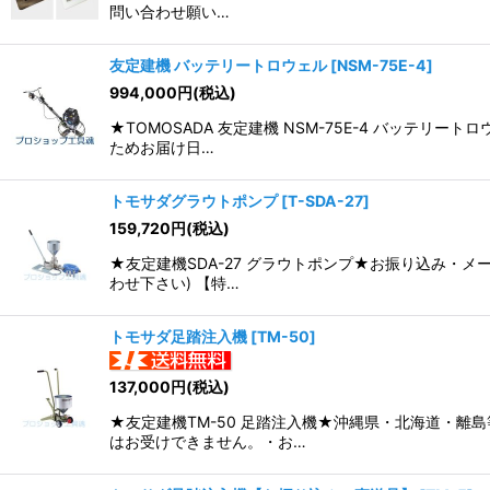
問い合わせ願い…
友定建機 バッテリートロウェル
[
NSM-75E-4
]
994,000
円
(税込)
★TOMOSADA 友定建機 NSM-75E-4 バッ
ためお届け日…
トモサダグラウトポンプ
[
T-SDA-27
]
159,720
円
(税込)
★友定建機SDA-27 グラウトポンプ★お振り込み・
わせ下さい) 【特…
トモサダ足踏注入機
[
TM-50
]
137,000
円
(税込)
★友定建機TM-50 足踏注入機★沖縄県・北海道・
はお受けできません。・お…