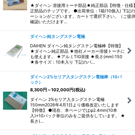
★ダイヘン 溶接用トーチ部品★純正部品【特徴・仕様】
正部品のチップです。 ●出荷単位：1箱(10個入) 下記
ーションがございます。カートで選択下さい。（ご提
確認いただけます…
ダイヘン純タングステン電極
DAIHEN ダイヘン純タングステン電極棒【特徴】
★ダイヘン純正部品 ★他社メーカー溶接トーチに
も使えます。 ★アルミTIG溶接 ★長さ(mm):150
★各サイズ：10本入り 下記のバ…
ダイヘン2%セリア入タングステン電極棒（10パ
ック）
8,300
円
～102,000
円
(税込)
ダイヘン 2%セリア入タングステン電極
150mm2026年4月1日より価格改定いたします
【特徴】 ●現在、本ページではφ2.4mm(10本
入)×10パック単位のみをご提供をしています。 ★
長さ(…