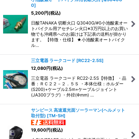
0
]
表示数
:
5,200
円
(税込)
日酸TANAKA 切断火口 Q3040G/#0小池酸素オー
並び順
:
トパイクル用アセチレン火口※3万円以上のお買い
物でも沖縄県へのお届けは下記表の送料が掛かり
ます。 【特徴・仕様】 ★小池酸素オートパイク
絞り込む
ル…
三立電器 ラークコード
[
RC22-2.5S
]
12,080
円
(税込)
三立電器 ラークコード RC22-2.5S【特徴】 ・品
番：ＲＣ２２－２．５Ｓ ・本体仕様：ホルダー
(S200)+ケーブル2.5m+ケーブルジョイント
(JA300プラグ) ・外径(Φmm) …
サンピース 高速遮光面ソーラーマン(ヘルメット
取付型)
[
TM-5H
]
19,600
円
(税込)