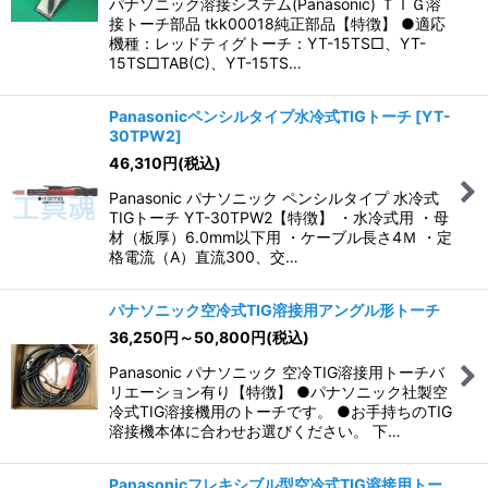
パナソニック溶接システム(Panasonic) ＴＩＧ溶
接トーチ部品 tkk00018純正部品【特徴】 ●適応
機種：レッドティグトーチ：YT-15TS□、YT-
15TS□TAB(C)、YT-15TS…
Panasonicペンシルタイプ水冷式TIGトーチ
[
YT-
30TPW2
]
46,310
円
(税込)
Panasonic パナソニック ペンシルタイプ 水冷式
TIGトーチ YT-30TPW2【特徴】 ・水冷式用 ・母
材（板厚）6.0mm以下用 ・ケーブル長さ4Ｍ ・定
格電流（A）直流300、交…
パナソニック空冷式TIG溶接用アングル形トーチ
36,250
円
～50,800
円
(税込)
Panasonic パナソニック 空冷TIG溶接用トーチバ
リエーション有り【特徴】 ●パナソニック社製空
冷式TIG溶接機用のトーチです。 ●お手持ちのTIG
溶接機本体に合わせお選びください。 下…
Panasonicフレキシブル型空冷式TIG溶接用トー