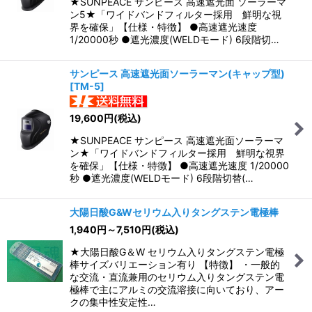
★SUNPEACE サンピース 高速遮光面 ソーラーマ
ン5★「ワイドバンドフィルター採用 鮮明な視
界を確保」【仕様・特徴】 ●高速遮光速度
1/20000秒 ●遮光濃度(WELDモード) 6段階切…
サンピース 高速遮光面ソーラーマン(キャップ型)
[
TM-5
]
19,600
円
(税込)
★SUNPEACE サンピース 高速遮光面ソーラーマ
ン★「ワイドバンドフィルター採用 鮮明な視界
を確保」【仕様・特徴】 ●高速遮光速度 1/20000
秒 ●遮光濃度(WELDモード) 6段階切替(…
大陽日酸G&Wセリウム入りタングステン電極棒
1,940
円
～7,510
円
(税込)
★大陽日酸G＆W セリウム入りタングステン電極
棒サイズバリエーション有り 【特徴】 ・一般的
な交流・直流兼用のセリウム入りタングステン電
極棒で主にアルミの交流溶接に向いており、アー
クの集中性安定性…