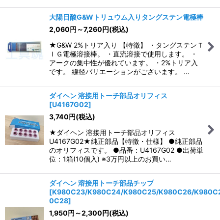
大陽日酸G&Wトリュウム入りタングステン電極棒
2,060
円
～7,260
円
(税込)
★G&W 2%トリア入り 【特徴】 ・タングステンＴ
ＩＧ電極溶接棒。 ・直流溶接で使用します。 ・
アークの集中性が優れています。 ・2%トリア入
です。 線径バリエーションがございます。 …
ダイヘン 溶接用トーチ部品オリフィス
[
U4167G02
]
3,740
円
(税込)
★ダイヘン 溶接用トーチ部品オリフィス
U4167G02★純正部品【特徴・仕様】 ●純正部品
のオリフィスです。 ●品番：U4167G02 ●出荷単
位：1箱(10個入) ※3万円以上のお買い…
ダイヘン 溶接用トーチ部品チップ
[
K980C23/K980C24/K980C25/K980C26/K980C
0C28
]
1,950
円
～2,300
円
(税込)