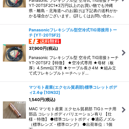
Panasonic フレキシブル型 空冷式 TIG溶接トーチ
YT-20TSF2C1※3万円以上のお買い物でも沖縄
県・離島・北海道へのお届けは下記表の送料がか
かる場合がございます。(詳しくはお問い合わ…
Panasonicフレキシブル型空冷式TIG溶接用トー
チ
[
YT-20TSF2
]
37,900
円
(税込)
Panasonic フレキシブル型 空冷式 TIG溶接トーチ
YT-20TSF2【特徴】 ★空冷式専用 ★母材（板
厚）4.5mm以下用 ★ケーブル長さ4Ｍ ★組み立
て式フレキシブルトーチヘッド…
マツモト産業(エクセル貿易部)標準コレットボデ
ィ2.4φ
[
10N32
]
1,540
円
(税込)
MAC マツモト産業 エクセル貿易部 TIGトーチ用
部品 コレットボディバリエーション有り 【仕
様・特徴】 ●標準コレットボディ ●適応ノズル
（標準レンズ・標準ロング） ●出荷単位：1個