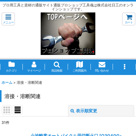
プロ用工具と資材の通販サイト通販プロショップ工具魂は株式会社日工のオンラ
インショップです。
メニュー
カート
カテゴリ
マイページ
商品検索
ご利用案内
問い合わせ
ホーム
>
溶接・溶断関連
溶接・溶断関連
表示順変更
閉じる
31
件
サブカテゴリ
:
小池酸素オートパイクル用切断火口
[
Q3040G-