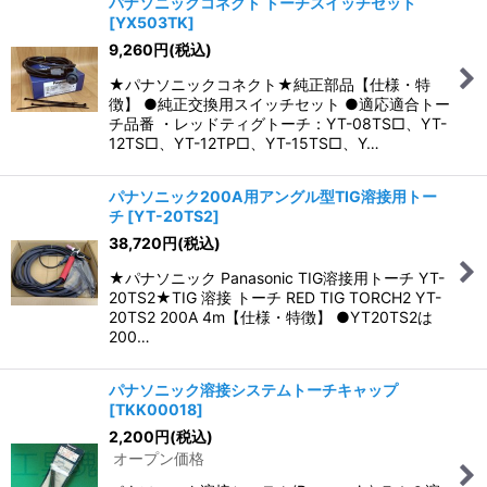
パナソニックコネクト トーチスイッチセット
[
YX503TK
]
9,260
円
(税込)
★パナソニックコネクト★純正部品【仕様・特
徴】 ●純正交換用スイッチセット ●適応適合トー
チ品番 ・レッドティグトーチ：YT-08TS□、YT-
12TS□、YT-12TP□、YT-15TS□、Y…
パナソニック200A用アングル型TIG溶接用トー
チ
[
YT-20TS2
]
38,720
円
(税込)
★パナソニック Panasonic TIG溶接用トーチ YT-
20TS2★TIG 溶接 トーチ RED TIG TORCH2 YT-
20TS2 200A 4m【仕様・特徴】 ●YT20TS2は
200…
パナソニック溶接システムトーチキャップ
[
TKK00018
]
2,200
円
(税込)
オープン価格