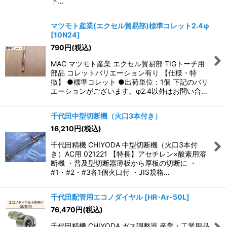
下…
マツモト産業(エクセル貿易部)標準コレット2.4φ
[
10N24
]
790
円
(税込)
MAC マツモト産業 エクセル貿易部 TIGトーチ用
部品 コレットバリエーション有り 【仕様・特
徴】 ●標準コレット ●出荷単位：1個 下記のバリ
エーションがございます。φ2.4以外はお問い合…
千代田中型切断機（火口3本付き）
16,210
円
(税込)
千代田精機 CHIYODA 中型切断機（火口3本付
き）AC用 021221 【特長】アセチレン×酸素用溶
断機 ・普及型切断器薄板から厚板の切断に ・
#1・#2・#3各1個火口付 ・JIS規格…
千代田配管用エコノダイヤル
[
HR-Ar-50L
]
76,470
円
(税込)
千代田精機 CHIYODA ガス調整器 産業・工業用品