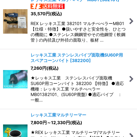
並び順
:
35,570
円
(税込)
REX レッキス工業 382101 マルチべべラーMB01
絞り込む
【仕様・特徴】 ●扱いやすさと安全性を、ひとつ
の機能に ●ステンレス鋼鋼管やその他鋼管 ( 軟鋼
管 ) の内径及び外径の面取り、板材 …
レッキス工業 ステンレスパイプ面取機SU60P用
スペアコーンバイト
[
382200
]
7,260
円
(税込)
★レッキス工業 ステンレスパイプ面取機
SU60P用コーンバイト 382200 【特徴】 ●適応
機種：レッキス工業 マルチべべラー
MB01382101、(SU60P廃盤) ●適応パイプ ：
一般…
レッキス工業マルチリーマー
7,800
円
～12,330
円
(税込)
★REX レッキス工業 マルチリーマ/マルチリー