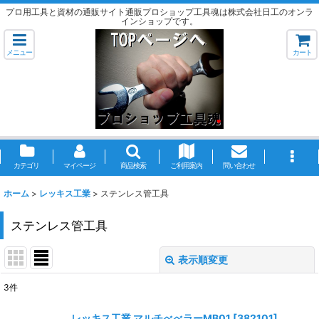
プロ用工具と資材の通販サイト通販プロショップ工具魂は株式会社日工のオンラ
インショップです。
メニュー
カート
カテゴリ
マイページ
商品検索
ご利用案内
問い合わせ
ホーム
>
レッキス工業
>
ステンレス管工具
ステンレス管工具
表示順変更
閉じる
3
件
表示数
:
レッキス工業 マルチべべラーMB01
[
382101
]