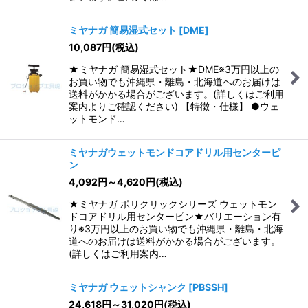
ミヤナガ 簡易湿式セット
[
DME
]
10,087
円
(税込)
★ミヤナガ 簡易湿式セット★DME※3万円以上の
お買い物でも沖縄県・離島・北海道へのお届けは
送料がかかる場合がございます。(詳しくはご利用
案内よりご確認ください) 【特徴・仕様】 ●ウェ
ットモンド…
ミヤナガウェットモンドコアドリル用センターピ
ン
4,092
円
～4,620
円
(税込)
★ミヤナガ ポリクリックシリーズ ウェットモン
ドコアドリル用センターピン★バリエーション有
り※3万円以上のお買い物でも沖縄県・離島・北海
道へのお届けは送料がかかる場合がございます。
(詳しくはご利用案内…
ミヤナガ ウェットシャンク
[
PBSSH
]
24,618
円
～31,020
円
(税込)