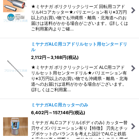
★ミヤナガ ポリクリックシリーズ 回転用コアド
リルHコアカッター★バリエーション有り※3万円
以上のお買い物でも沖縄県・離島・北海道へのお
届けは送料がかかる場合がございます。(詳しくは
ご利用案内よりご確…
ミヤナガALC用コアドリルセット用センタードリ
ル
2,112
円
～3,168
円
(税込)
★ミヤナガ ポリクリックシリーズ ALC用コアド
リルセット用センタードリル★バリエーション有
り※3万円以上のお買い物でも沖縄県・離島・北海
道へのお届けは送料がかかる場合がございます。
(詳しくはご利用案…
ミヤナガALC用カッターのみ
6,402
円
～157,146
円
(税込)
ミヤナガ ALCコアドリル(ボディのみ) カッター替
刃サイズバリエーション有り【特徴】 刃先とチッ
プポケットのバランスを考えた設計でALCと鉄筋