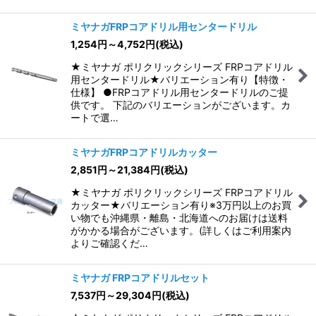
ミヤナガFRPコアドリル用センタードリル
1,254
円
～4,752
円
(税込)
★ミヤナガ ポリクリックシリーズ FRPコアドリル
用センタードリル★バリエーション有り【特徴・
仕様】 ●FRPコアドリル用センタードリルのご提
供です。 下記のバリエーションがございます。カ
ートで選…
ミヤナガFRPコアドリルカッター
2,851
円
～21,384
円
(税込)
★ミヤナガ ポリクリックシリーズ FRPコアドリル
カッター★バリエーション有り※3万円以上のお買
い物でも沖縄県・離島・北海道へのお届けは送料
がかかる場合がございます。(詳しくはご利用案内
よりご確認くだ…
ミヤナガ FRPコアドリルセット
7,537
円
～29,304
円
(税込)