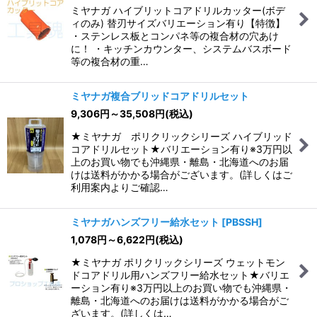
ミヤナガ ハイブリットコアドリルカッター(ボデ
ィのみ) 替刃サイズバリエーション有り【特徴】
・ステンレス板とコンパネ等の複合材の穴あけ
に！ ・キッチンカウンター、システムバスボード
等の複合材の重…
ミヤナガ複合ブリッドコアドリルセット
9,306
円
～35,508
円
(税込)
★ミヤナガ ポリクリックシリーズ ハイブリッド
コアドリルセット★バリエーション有り※3万円以
上のお買い物でも沖縄県・離島・北海道へのお届
けは送料がかかる場合がございます。(詳しくはご
利用案内よりご確認…
ミヤナガハンズフリー給水セット
[
PBSSH
]
1,078
円
～6,622
円
(税込)
★ミヤナガ ポリクリックシリーズ ウェットモン
ドコアドリル用ハンズフリー給水セット★バリエ
ーション有り※3万円以上のお買い物でも沖縄県・
離島・北海道へのお届けは送料がかかる場合がご
ざいます。(詳しくは…