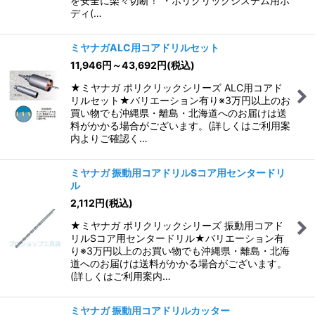
を安全に楽々切断！ ・ポリクリックシステム用ボ
ディ(…
ミヤナガALC用コアドリルセット
11,946
円
～43,692
円
(税込)
★ミヤナガ ポリクリックシリーズ ALC用コアド
リルセット★バリエーション有り※3万円以上のお
買い物でも沖縄県・離島・北海道へのお届けは送
料がかかる場合がございます。(詳しくはご利用案
内よりご確認く…
ミヤナガ 振動用コアドリルSコア用センタードリ
ル
2,112
円
(税込)
★ミヤナガ ポリクリックシリーズ 振動用コアド
リルSコア用センタードリル★バリエーション有
り※3万円以上のお買い物でも沖縄県・離島・北海
道へのお届けは送料がかかる場合がございます。
(詳しくはご利用案内…
ミヤナガ 振動用コアドリルカッター