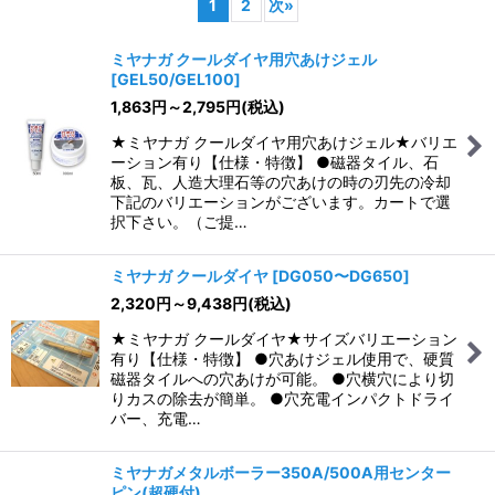
1
2
次
»
並び順
:
ミヤナガ クールダイヤ用穴あけジェル
[
GEL50/GEL100
]
絞り込む
1,863
円
～2,795
円
(税込)
★ミヤナガ クールダイヤ用穴あけジェル★バリエ
ーション有り【仕様・特徴】 ●磁器タイル、石
板、瓦、人造大理石等の穴あけの時の刃先の冷却
下記のバリエーションがございます。カートで選
択下さい。（ご提…
ミヤナガ クールダイヤ
[
DG050〜DG650
]
2,320
円
～9,438
円
(税込)
★ミヤナガ クールダイヤ★サイズバリエーション
有り【仕様・特徴】 ●穴あけジェル使用で、硬質
磁器タイルへの穴あけが可能。 ●穴横穴により切
りカスの除去が簡単。 ●穴充電インパクトドライ
バー、充電…
ミヤナガメタルボーラー350A/500A用センター
ピン(超硬付)