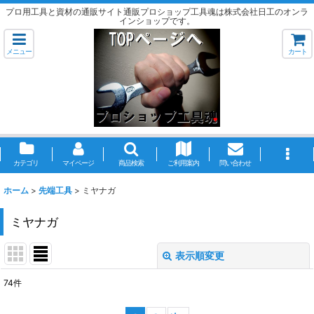
プロ用工具と資材の通販サイト通販プロショップ工具魂は株式会社日工のオンラ
インショップです。
メニュー
カート
カテゴリ
マイページ
商品検索
ご利用案内
問い合わせ
ホーム
>
先端工具
>
ミヤナガ
ミヤナガ
表示順変更
閉じる
74
件
表示数
: