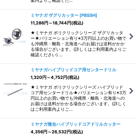
案内よりご確認くだ…
ミヤナガ ザグリカッター
[
PBSSH
]
11,286
円
～18,744
円
(税込)
★ミヤナガ ポリクリックシリーズ ザグリカッタ
ー★バリエーション有り※3万円以上のお買い物で
も沖縄県・離島・北海道へのお届けは送料がかか
る場合がございます。(詳しくはご利用案内よりご
確認ください) …
ミヤナガハイブリッドコア用センタードリル
1,320
円
～4,752
円
(税込)
★ミヤナガ ポリクリックシリーズ ハイブリッド
コア用センタードリル★バリエーション有り※3万
円以上のお買い物でも沖縄県・離島・北海道への
お届けは送料がかかる場合がございます。(詳しく
はご利用案内よりご…
ミヤナガ複合ハイブリッドコアドリルカッター
4,356
円
～26,532
円
(税込)