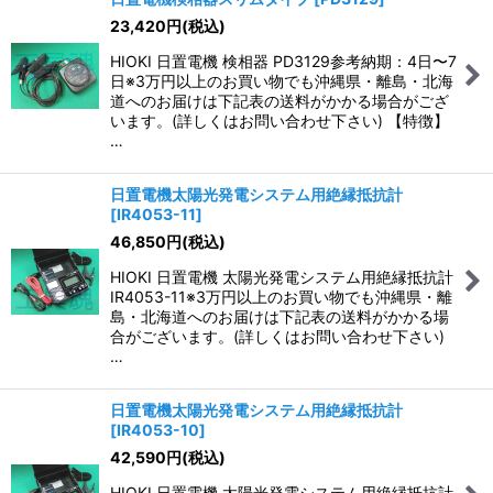
23,420
円
(税込)
並び順
:
HIOKI 日置電機 検相器 PD3129参考納期：4日〜7
日※3万円以上のお買い物でも沖縄県・離島・北海
絞り込む
道へのお届けは下記表の送料がかかる場合がござ
います。(詳しくはお問い合わせ下さい) 【特徴】
…
日置電機太陽光発電システム用絶縁抵抗計
[
IR4053-11
]
46,850
円
(税込)
HIOKI 日置電機 太陽光発電システム用絶縁抵抗計
IR4053-11※3万円以上のお買い物でも沖縄県・離
島・北海道へのお届けは下記表の送料がかかる場
合がございます。(詳しくはお問い合わせ下さい)
…
日置電機太陽光発電システム用絶縁抵抗計
[
IR4053-10
]
42,590
円
(税込)
HIOKI 日置電機 太陽光発電システム用絶縁抵抗計