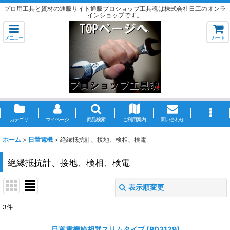
プロ用工具と資材の通販サイト通販プロショップ工具魂は株式会社日工のオンラ
インショップです。
メニュー
カート
カテゴリ
マイページ
商品検索
ご利用案内
問い合わせ
ホーム
>
日置電機
>
絶縁抵抗計、接地、検相、検電
絶縁抵抗計、接地、検相、検電
表示順変更
閉じる
3
件
表示数
:
日置電機検相器スリムタイプ
[
PD3129
]