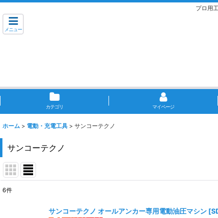
プロ用
メニュー
カテゴリ
マイページ
ホーム
>
電動・充電工具
>
サンコーテクノ
サンコーテクノ
6
件
表示数
:
サンコーテクノ オールアンカー専用電動油圧マシン
[
S