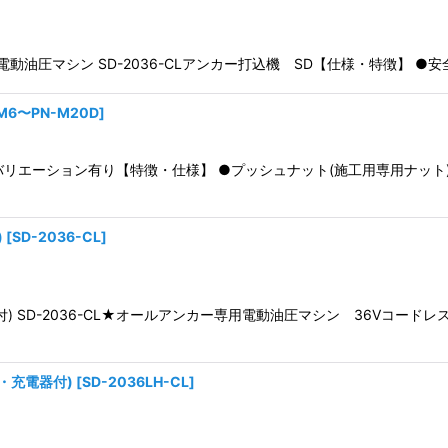
専用電動油圧マシン SD-2036-CLアンカー打込機 SD【仕様・特徴】
絞り込む
M6〜PN-M20D
]
リエーション有り【特徴・仕様】 ●プッシュナット(施工用専用ナット
)
[
SD-2036-CL
]
器付) SD-2036-CL★オールアンカー専用電動油圧マシン 36Vコ
池・充電器付)
[
SD-2036LH-CL
]