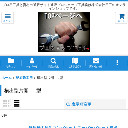
プロ用工具と資材の通販サイト通販プロショップ工具魂は株式会社日工のオンラ
インショップです。
メニュー
カート
カテゴリ
マイページ
商品検索
ご利用案内
問い合わせ
ホーム
>
釜原鉄工所
>
横出型片開 L型
横出型片開 L型
表示順変更
閉じる
6
件
表示数
:
釜原鉄工所生コンバケット スーパーバケット横出