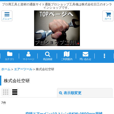
プロ用工具と資材の通販サイト通販プロショップ工具魂は株式会社日工のオンラ
インショップです。
メニュー
カート
カテゴリ
マイページ
商品検索
ご利用案内
問い合わせ
ホーム
>
エアーツール
>
株式会社空研
株式会社空研
表示順変更
閉じる
7
件
表示数
:
空研エアーインパクトレンチKW-1600pro用補