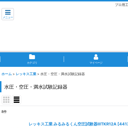
プロ用
メニュー
カテゴリ
マイページ
ホーム
>
レッキス工業
>
水圧・空圧・満水試験記録器
水圧・空圧・満水試験記録器
8
件
表示数
:
レッキス工業 みるみるくん空圧試験器IIITKR12A
[
441