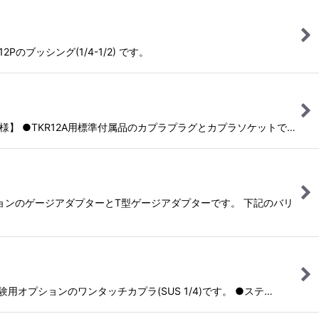
2Pのブッシング(1/4-1/2) です。
・仕様】 ●TKR12A用標準付属品のカプラプラグとカプラソケットで…
プションのゲージアダプターとT型ゲージアダプターです。 下記のバリ
験用オプションのワンタッチカプラ(SUS 1/4)です。 ●ステ…