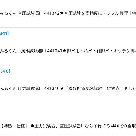
るみるくん 空圧試験器III 441342★空圧試験を高精度にデジタル管
絞り込む
341
]
るみるくん 満水試験器III 441341★排水用：汚水・雑排水・キッ
1340
]
るみるくん 圧力試験器III 441340★「冷媒配管気密試験」に対応し
350★【特徴・仕様】 ●圧力試験器、空圧試験器IIIならそれぞろMAXで８台