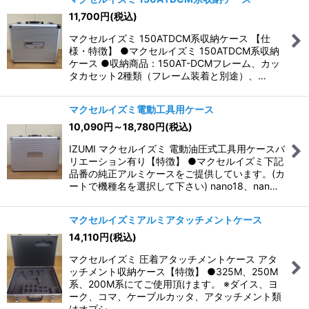
11,700
円
(税込)
並び順
:
マクセルイズミ 150ATDCM系収納ケース 【仕
様・特徴】 ●マクセルイズミ 150ATDCM系収納
絞り込む
ケース ●収納商品：150AT-DCMフレーム、カッ
タカセット2種類（フレーム装着と別途）、…
マクセルイズミ電動工具用ケース
10,090
円
～18,780
円
(税込)
IZUMI マクセルイズミ 電動油圧式工具用ケースバ
リエーション有り【特徴】 ●マクセルイズミ下記
品番の純正アルミケースをご提供しています。(カ
ートで機種名を選択して下さい) nano18、nan…
マクセルイズミアルミアタッチメントケース
14,110
円
(税込)
マクセルイズミ 圧着アタッチメントケース アタ
ッチメント収納ケース【特徴】 ●325M、250M
系、200M系にてご使用頂けます。 ※ダイス、ヨ
ーク、コマ、ケーブルカッタ、アタッチメント類
はオプシ…