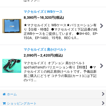
マクセルイズミWBケース
8,390
円
～16,320
円
(税込)
★マクセルイズミ WBケース★バリエーション有
り【仕様・特徴】 ●マクセルイズミ下記品番の純
正WBケースをご提供しています。 ●9H-60、EP-
150A、EP-1460、15号B、REC-Li1…
マクセルイズミ肩かけベルト
2,090
円
～2,420
円
(税込)
マクセルイズミ オプション 肩かけベルト
spd1sld1smd1バリエーション有り【特徴】 ●マ
クセルイズミの純正肩掛けベルトです。予備品新
規ご購入にどうぞ コチラの製品(カート)には下記
のバリ…
ホーム
ショッピングカート