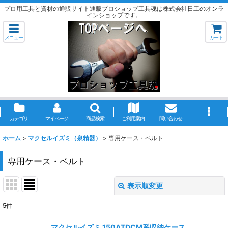
プロ用工具と資材の通販サイト通販プロショップ工具魂は株式会社日工のオンラ
インショップです。
メニュー
カート
カテゴリ
マイページ
商品検索
ご利用案内
問い合わせ
ホーム
>
マクセルイズミ（泉精器）
>
専用ケース・ベルト
専用ケース・ベルト
表示順変更
閉じる
5
件
表示数
:
マクセルイズミ 150ATDCM系収納ケース