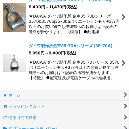
9,400
円
～11,470
円
(税込)
並び順
:
★DAIWA ダイワ製作所 金車35-70Bシリーズ
3570b3570bj3570baバリエーション有り※3万円
絞り込む
以上のお買い物でも沖縄県へのお届けは下記表の
送料が掛かります。 【特徴】 ●配電線…
ダイワ製作所金車35-70Aシリーズ
[
35-70A
]
5,950
円
～9,400
円
(税込)
★DAIWA ダイワ製作所 金車35-70シリーズ 3570
バリエーション有り※3万円以上のお買い物でも沖
縄県へのお届けは下記表の送料が掛かります。
【特徴】 ●配電線及び電話ケーブルの延線用。 …
ホーム
ショッピングカート
使用目的で検索
索引(メーカー/カテゴリー)