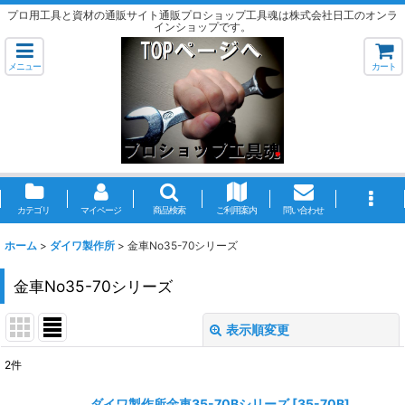
プロ用工具と資材の通販サイト通販プロショップ工具魂は株式会社日工のオンラ
インショップです。
メニュー
カート
カテゴリ
マイページ
商品検索
ご利用案内
問い合わせ
ホーム
>
ダイワ製作所
>
金車No35-70シリーズ
金車No35-70シリーズ
表示順変更
閉じる
2
件
表示数
:
ダイワ製作所金車35-70Bシリーズ
[
35-70B
]