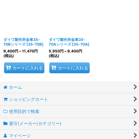
並び順
:
絞り込む
ダイワ製作所金車35-
ダイワ製作所金車35-
70Bシリーズ
[
35-70B
]
70Aシリーズ
[
35-70A
]
9,400
円
～11,470
円
5,950
円
～9,400
円
(税込)
(税込)
カートに入れる
カートに入れる
ホーム
ショッピングカート
使用目的で検索
索引(メーカー/カテゴリー)
マイページ