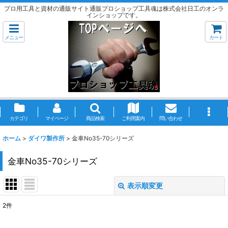
プロ用工具と資材の通販サイト通販プロショップ工具魂は株式会社日工のオンラ
インショップです。
メニュー
カート
カテゴリ
マイページ
商品検索
ご利用案内
問い合わせ
ホーム
>
ダイワ製作所
>
金車No35-70シリーズ
金車No35-70シリーズ
表示順変更
閉じる
2
件
表示数
: