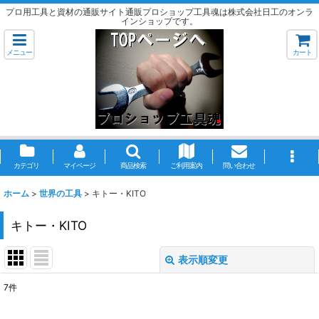
プロ用工具と資材の通販サイト通販プロショップ工具魂は株式会社日工のオンラ
インショップです。
メニュー
カート
カテゴリ
マイページ
商品検索
ご利用案内
問い合わせ
ホーム
>
世界の工具
>
キトー・KITO
キトー・KITO
表示順変更
閉じる
7
件
表示数
: