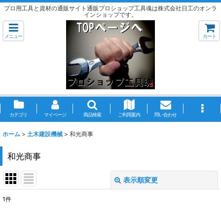
プロ用工具と資材の通販サイト通販プロショップ工具魂は株式会社日工のオンラ
インショップです。
メニュー
カート
カテゴリ
マイページ
商品検索
ご利用案内
問い合わせ
ホーム
>
土木建設機械
>
和光商事
和光商事
表示順変更
閉じる
1
件
表示数
: