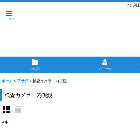
プロ用
メニュー
カテゴリ
マイページ
ホーム
>
アサダ
>
検査カメラ・内視鏡
検査カメラ・内視鏡
9
件
表示数
: