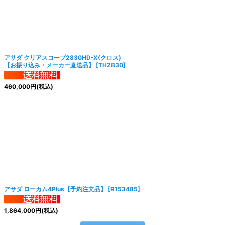
絞り込む
アサダ クリアスコープ2830HD-X(クロス)
【お振り込み・メーカー直送品】
[
TH2830
]
460,000
円
(税込)
アサダ ローカム4Plus【予約注文品】
[
R153485
]
1,864,000
円
(税込)