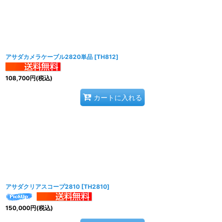
並び順
:
アサダカメラケーブル2820単品
[
TH812
]
108,700
円
(税込)
カートに入れる
アサダクリアスコープ2810
[
TH2810
]
150,000
円
(税込)