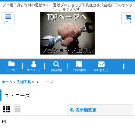
プロ用工具と資材の通販サイト通販プロショップ工具魂は株式会社日工のオンラ
インショップです。
メニュー
カート
カテゴリ
マイページ
商品検索
ご利用案内
問い合わせ
ホーム
>
先端工具
>
ユ・ニーズ
ユ・ニーズ
表示順変更
閉じる
1
件
表示数
: