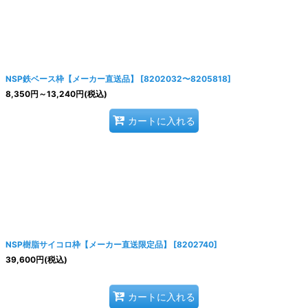
絞り込む
NSP鉄ベース枠【メーカー直送品】
[
8202032〜8205818
]
8,350
円
～13,240
円
(税込)
カートに入れる
NSP樹脂サイコロ枠【メーカー直送限定品】
[
8202740
]
39,600
円
(税込)
カートに入れる