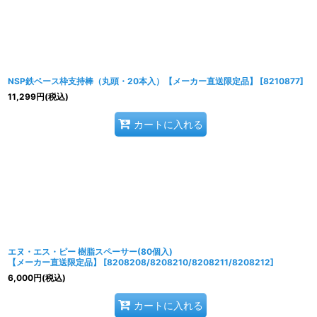
並び順
:
NSP鉄ベース枠支持棒（丸頭・20本入）【メーカー直送限定品】
[
8210877
]
11,299
円
(税込)
カートに入れる
エヌ・エス・ピー 樹脂スペーサー(80個入)
【メーカー直送限定品】
[
8208208/8208210/8208211/8208212
]
6,000
円
(税込)
カートに入れる