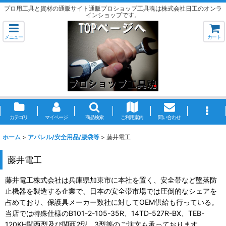
プロ用工具と資材の通販サイト通販プロショップ工具魂は株式会社日工のオンラ
インショップです。
メニュー
カート
カテゴリ
マイページ
商品検索
ご利用案内
問い合わせ
ホーム
>
アパレル/安全用品/腰袋等
>
藤井電工
藤井電工
藤井電工株式会社は兵庫県加東市に本社を置く、安全帯など墜落防
止機器を製造する企業で、日本の安全帯市場では圧倒的なシェアを
占めており、保護具メーカー数社に対してOEM供給も行っている。
当店では特殊仕様のB101-2-105-35R、14TD-527R-BX、TEB-
120KH関西型及び関西2型、3型等のご注文も承っております。