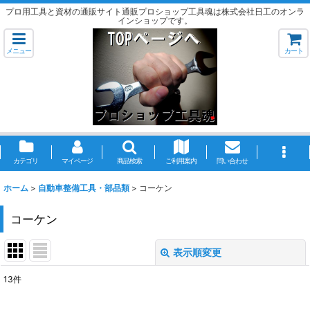
プロ用工具と資材の通販サイト通販プロショップ工具魂は株式会社日工のオンラ
インショップです。
メニュー
カート
カテゴリ
マイページ
商品検索
ご利用案内
問い合わせ
ホーム
>
自動車整備工具・部品類
>
コーケン
コーケン
表示順変更
閉じる
13
件
表示数
: