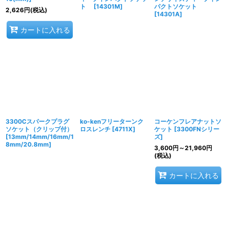
ト
[
14301M
]
パクトソケット
2,626
円
(税込)
[
14301A
]
カートに入れる
3300Cスパークプラグ
ko-kenフリーターンク
コーケンフレアナットソ
ソケット（クリップ付）
ロスレンチ
[
4711X
]
ケット
[
3300FNシリー
[
13mm/14mm/16mm/1
ズ
]
8mm/20.8mm
]
3,600
円
～21,960
円
(税込)
カートに入れる