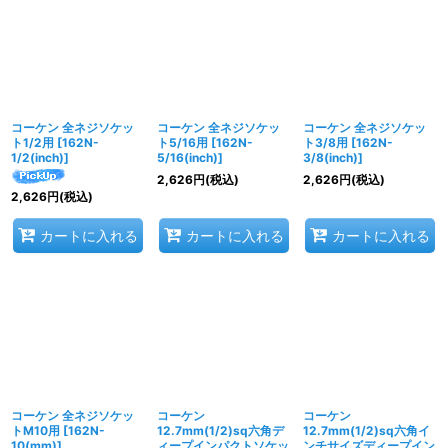
並び順
:
絞り込む
コーケン 全ネジソケッ
コーケン 全ネジソケッ
コーケン 全ネジソケッ
ト1/2用
[
162N-
ト5/16用
[
162N-
ト3/8用
[
162N-
1/2(inch)
]
5/16(inch)
]
3/8(inch)
]
2,626
円
(税込)
2,626
円
(税込)
2,626
円
(税込)
カートに入れる
カートに入れる
カートに入れる
コーケン 全ネジソケッ
コーケン
コーケン
トM10用
[
162N-
12.7mm(1/2)sq六角デ
12.7mm(1/2)sq六角イ
10(mm)
]
ィープインパクトソケッ
ンチサイズディープイン