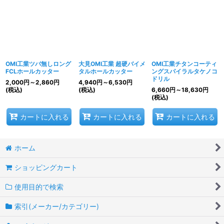
並び順
:
絞り込む
OMI工業ツバ無しロング
大見OMI工業 超硬バイメ
OMI工業チタンコーティ
FCLホールカッター
タルホールカッター
ングスパイラルタケノコ
ドリル
2,000
円
～2,860
円
4,940
円
～6,530
円
(税込)
(税込)
6,660
円
～18,630
円
(税込)
カートに入れる
カートに入れる
カートに入れる
ホーム
ショッピングカート
使用目的で検索
索引(メーカー/カテゴリー)