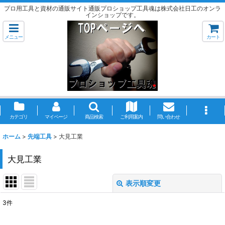
プロ用工具と資材の通販サイト通販プロショップ工具魂は株式会社日工のオンラ
インショップです。
メニュー
カート
カテゴリ
マイページ
商品検索
ご利用案内
問い合わせ
ホーム
>
先端工具
>
大見工業
大見工業
表示順変更
閉じる
3
件
表示数
: