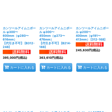
カンツールアイムニボー
カンツールアイムニボー
カンツールアイムニボー
ル φ300〜
ル φ300〜
ル φ200〜
600mm（φ280〜
450mm（φ273〜
400mm（φ191〜
616mm）
476mm）
413mm）
[
312-168
]
【代引き不可】
[
B312-
【代引き不可】
[
B214-
248
]
188
]
245,630
円
(税込)
395,000
円
(税込)
363,610
円
(税込)
カートに入れる
カートに入れる
カートに入れる