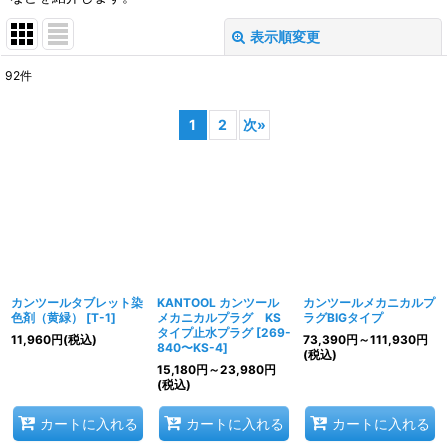
表示順変更
閉じる
92
件
サブカテゴリ
:
1
2
次
»
表示数
:
並び順
:
絞り込む
カンツールタブレット染
KANTOOL カンツール
カンツールメカニカルプ
色剤（黄緑）
[
T-1
]
メカニカルプラグ KS
ラグBIGタイプ
タイプ止水プラグ
[
269-
11,960
円
(税込)
73,390
円
～111,930
円
840〜KS-4
]
(税込)
15,180
円
～23,980
円
(税込)
カートに入れる
カートに入れる
カートに入れる