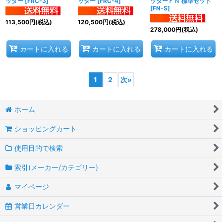
ッダー
[
FRC-3
]
ッダー
[
FRC-4
]
ッダーＦＮ 標準セット
[
FN-S
]
113,500
円
(税込)
120,500
円
(税込)
278,000
円
(税込)
カートに入れる
カートに入れる
カートに入れる
1
2
次
»
ホーム
ショッピングカート
使用目的で検索
索引(メーカー/カテゴリー)
マイページ
営業日カレンダー