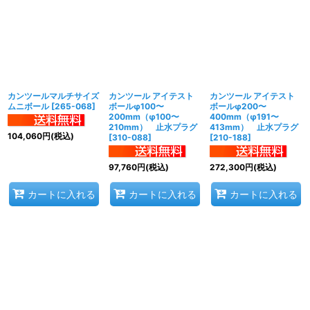
カンツールマルチサイズ
カンツール アイテスト
カンツール アイテスト
ムニボール
[
265-068
]
ボールφ100〜
ボールφ200〜
200mm（φ100〜
400mm（φ191〜
210mm） 止水プラグ
413mm） 止水プラグ
104,060
円
(税込)
[
310-088
]
[
210-188
]
97,760
円
(税込)
272,300
円
(税込)
カートに入れる
カートに入れる
カートに入れる