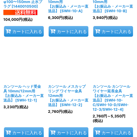
φ100〜150mm 止水プ
10mm用
10mm用
ラグ
[
1440010500
]
【お振込み・メーカー直
【お振込み・メーカー直
送品】
[
SWH-10-A
]
送品】
[
SWH-10-B
]
6,300
円
(税込)
3,940
円
(税込)
104,000
円
(税込)
カートに入れる
カートに入れる
カートに入れる
カンツール ヘッド受金
カンツール メスカップ
カンツール カンツール
具 10mm/12mm用
リング ワイヤー金具
ワイヤー延長金具
【お振込み・メーカー直
12mm用
【お振込み・メーカー直
送品】
[
SWH-12-1
]
【お振込み・メーカー直
送品】
[
SWH-10-
送品】
[
SWH-12-2
]
C/SWH-10-D/SWH-
3,230
円
(税込)
12-3/SWH-12-4
]
2,760
円
(税込)
2,760
円
～5,350
円
(税込)
カートに入れる
カートに入れる
カートに入れる