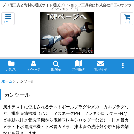
プロ用工具と資材の通販サイト通販プロショップ工具魂は株式会社日工のオンラ
インショップです。
メニュー
カート
カテゴリ
マイページ
商品検索
ご利用案内
問い合わせ
ホーム
>
カンツール
カンツール
満水テストに使用されるテストボールプラグやメカニカルプラグな
ど、排水管清掃機（ハンディスネークPH、フレキシロッダーFNな
ど手動式排水管洗浄機から電動フレキシロッダーなど）・排水管カ
メラ・下水道清掃機・下水管カメラ、排水管の洗浄剤や尿石除去剤
などを紹介します。