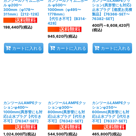
カンツールアイムニボー
カンツールアイムニボー
カンツールLAMPEクッ
ル φ200〜
ル φ500〜
ション(異形管にも対応)
300mm（φ178〜
1000mm（φ495〜
止水プラグ【都度お見積
311mm）
[
212-128
]
1778mm）
製品】
[
76366-SET〜
【代引き不可】
[
B314-
76382-SET
]
428
]
400
円
～6,608,420
円
198,440
円
(税込)
(税込)
945,620
円
(税込)
カートに入れる
カートに入れる
カートに入れる
カンツールLAMPEクッ
カンツールLAMPEクッ
カンツールLAMPEクッ
ションφ400〜
ションφ300〜
ションφ250〜
1000mm(異形管にも対
800mm(異形管にも対
600mm(異形管にも対
応)止水プラグ【代引き
応)止水プラグ【代引き
応)止水プラグ【代引き
不可】
[
76347-SET
]
不可】
[
76342-SET
]
不可】
[
76337-SET
]
1,024,000
円
(税込)
544,500
円
(税込)
465,800
円
(税込)