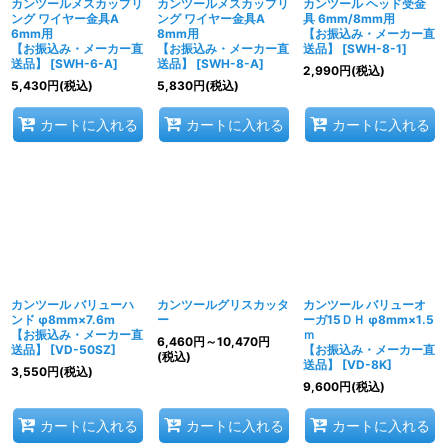
カンツールメスカップリ
カンツールメスカップリ
カンツール ヘッド受金
ング ワイヤー金具A
ング ワイヤー金具A
具 6mm/8mm用
6mm用
8mm用
【お振込み・メーカー直
【お振込み・メーカー直
【お振込み・メーカー直
送品】
[
SWH-8-1
]
送品】
[
SWH-6-A
]
送品】
[
SWH-8-A
]
2,990
円
(税込)
5,430
円
(税込)
5,830
円
(税込)
カートに入れる
カートに入れる
カートに入れる
カンツール バリューハ
カンツールグリスカッタ
カンツール バリューオ
ンド φ8mm×7.6m
ー
ーガ15ＤＨ φ8mm×1.5
【お振込み・メーカー直
ｍ
6,460
円
～10,470
円
送品】
[
VD-50SZ
]
【お振込み・メーカー直
(税込)
送品】
[
VD-8K
]
3,550
円
(税込)
9,600
円
(税込)
カートに入れる
カートに入れる
カートに入れる