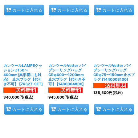
カートに入れる
カートに入れる
カートに入れる
カンツールLAMPEクッ
カンツールVetter パイ
カンツールVetter パイ
ションφ150〜
プシーリングバッグ
プシーリングバッグ
400mm(異形管にも対
CRφ600〜1200mm
CRφ75〜150mm止水プ
応) 止水プラグ【代引
止水プラグ【代引き不
ラグ
[
1440008100
]
き不可】
[
76327-SET
]
可】
[
1480004800
]
135,500
円
(税込)
340,000
円
(税込)
945,600
円
(税込)
カートに入れる
カートに入れる
カートに入れる