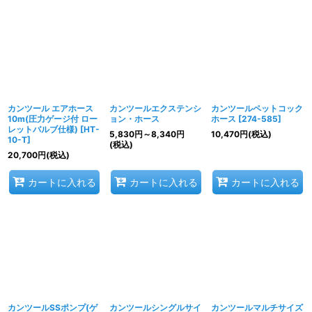
カンツール エアホース
カンツールエクステンシ
カンツールペットコック
10m(圧力ゲージ付 ロー
ョン・ホース
ホース
[
274-585
]
レットバルブ仕様)
[
HT-
5,830
円
～8,340
円
10,470
円
(税込)
10-T
]
(税込)
20,700
円
(税込)
カートに入れる
カートに入れる
カートに入れる
カンツールSSポンプ(ゲ
カンツールシングルサイ
カンツールマルチサイズ