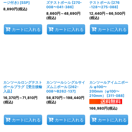
ージ付き)
[
SSP
]
ズテストボール
[
270-
テストボール
[
276
008〜041-386
]
-128〜275-088
]
8,890
円
(税込)
8,660
円
～48,690
円
12,440
円
～66,500
円
(税込)
(税込)
カートに入れる
カートに入れる
カートに入れる
カンツールロングテスト
カンツールシングルサイ
カンツールアイムニボー
ボールプラグ【受注後輸
ズムニボール
[
262-
ル φ100〜
入品】
008〜B262-137
]
200mm（φ100〜
210mm）
[
311-088
]
16,370
円
～71,810
円
56,870
円
～198,440
円
(税込)
(税込)
166,980
円
(税込)
カートに入れる
カートに入れる
カートに入れる