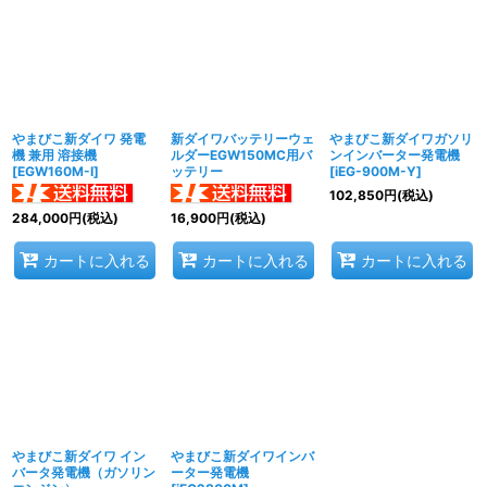
並び順
:
絞り込む
やまびこ新ダイワ 発電
新ダイワバッテリーウェ
やまびこ新ダイワガソリ
機 兼用 溶接機
ルダーEGW150MC用バ
ンインバーター発電機
[
EGW160M-I
]
ッテリー
[
iEG-900M-Y
]
102,850
円
(税込)
284,000
円
(税込)
16,900
円
(税込)
カートに入れる
カートに入れる
カートに入れる
やまびこ新ダイワ イン
やまびこ新ダイワインバ
バータ発電機（ガソリン
ーター発電機