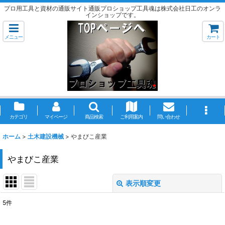
プロ用工具と資材の通販サイト通販プロショップ工具魂は株式会社日工のオンラ
インショップです。
メニュー
カート
カテゴリ
マイページ
商品検索
ご利用案内
問い合わせ
ホーム
>
土木建設機械
>
やまびこ産業
やまびこ産業
表示順変更
閉じる
5
件
表示数
: