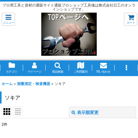
プロ用工具と資材の通販サイト通販プロショップ工具魂は株式会社日工のオンラ
インショップです。
メニュー
カート
カテゴリ
マイページ
商品検索
ご利用案内
問い合わせ
ホーム
>
測量測定・検査機器
>
ソキア
ソキア
表示順変更
閉じる
2
件
表示数
: