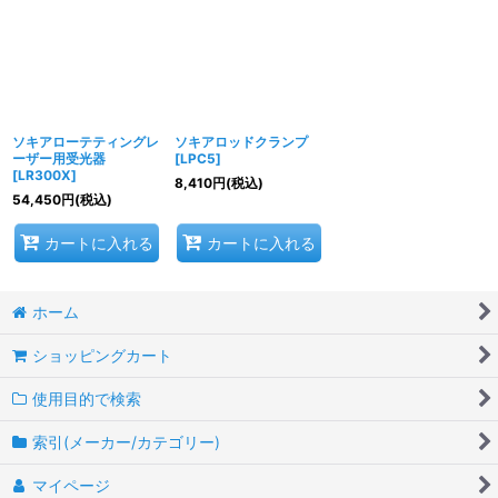
並び順
:
絞り込む
ソキアローテティングレ
ソキアロッドクランプ
ーザー用受光器
[
LPC5
]
[
LR300X
]
8,410
円
(税込)
54,450
円
(税込)
カートに入れる
カートに入れる
ホーム
ショッピングカート
使用目的で検索
索引(メーカー/カテゴリー)
マイページ