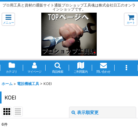
プロ用工具と資材の通販サイト通販プロショップ工具魂は株式会社日工のオンラ
インショップです。
メニュー
カート
カテゴリ
マイページ
商品検索
ご利用案内
問い合わせ
ホーム
>
電設機械工具
>
KOEI
KOEI
表示順変更
閉じる
6
件
表示数
: