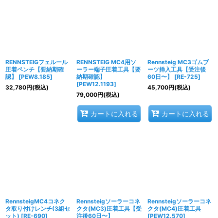
並び順
:
絞り込む
RENNSTEIGフェルール
RENNSTEIG MC4用ソ
Rennsteig MC3ゴムブ
圧着ペンチ【要納期確
ーラー端子圧着工具【要
ーツ挿入工具【受注後
認】
[
PEW8.185
]
納期確認】
60日〜】
[
RE-725
]
[
PEW12.1193
]
32,780
円
(税込)
45,700
円
(税込)
79,000
円
(税込)
カートに入れる
カートに入れる
RennsteigMC4コネク
Rennsteigソーラーコネ
Rennsteigソーラーコネ
タ取り付けレンチ(3組セ
クタ(MC3)圧着工具【受
クタ(MC4)圧着工具
ット)
[
RE-690
]
注後60日〜】
[
PEW12.570
]