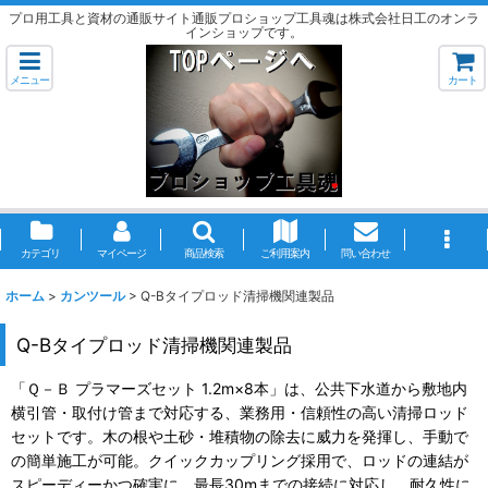
プロ用工具と資材の通販サイト通販プロショップ工具魂は株式会社日工のオンラ
インショップです。
メニュー
カート
カテゴリ
マイページ
商品検索
ご利用案内
問い合わせ
ホーム
>
カンツール
>
Q-Bタイプロッド清掃機関連製品
Q-Bタイプロッド清掃機関連製品
「Ｑ－Ｂ プラマーズセット 1.2m×8本」は、公共下水道から敷地内
横引管・取付け管まで対応する、業務用・信頼性の高い清掃ロッド
セットです。木の根や土砂・堆積物の除去に威力を発揮し、手動で
の簡単施工が可能。クイックカップリング採用で、ロッドの連結が
スピーディーかつ確実に。最長30mまでの接続に対応し、耐久性に