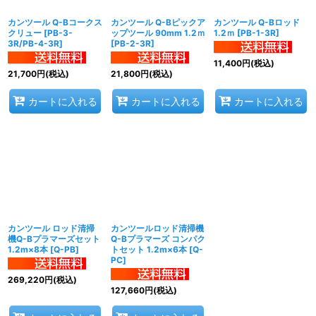
カンツール Q-Bコークス
カンツール Q-Bピックア
カンツール Q-Bロッド
クリュー
[
PB-3-
ップツール 90mm 1.2ｍ
1.2ｍ
[
PB-1-3R
]
3R/PB-4-3R
]
[
PB-2-3R
]
11,400
円
(税込)
21,700
円
(税込)
21,800
円
(税込)
カートに入れる
カートに入れる
カートに入れる
カンツール ロッド清掃
カンツールロッド清掃機
機Q-Bプラマーズセット
Q-Bプラマーズ コンパク
1.2m×8本
[
Q-PB
]
トセット 1.2m×6本
[
Q-
PC
]
269,220
円
(税込)
127,660
円
(税込)