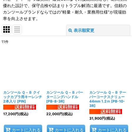
優れた設計で、保守点検や詰まりトラブル解消に最適です。信頼の
カンツールブランドならではの"軽量・耐久・業務用仕様"が現場効
率を向上させます。
表示順変更
閉じる
11
件
表示数
:
並び順
:
絞り込む
カンツール Ｑ－Ｂ クイ
カンツール Ｑ－Ｂ バー
カンツール Ｑ－Ｂ テー
ックカプラ用キーレンチ
ターニングハンドル
パーコークスクリュー
2本入り
[
PIN
]
[
PB-8-3R
]
44mm 1.2ｍ
[
PB-10-
3R
]
17,200
円
(税込)
22,000
円
(税込)
31,900
円
(税込)
カートに入れる
カートに入れる
カートに入れる