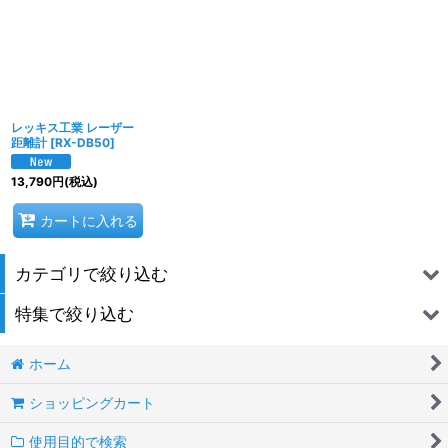
並び順
:
絞り込む
レッキス工業 レーザー
距離計
[
RX-DB50
]
13,790
円
(税込)
カートに入れる
カテゴリで絞り込む
特集で絞り込む
IKK・アイケーケー
ホーム
空調機器洗浄関連
アサダ
ショッピングカート
運搬・荷役・吊り具
アックスブレーン
使用目的で検索