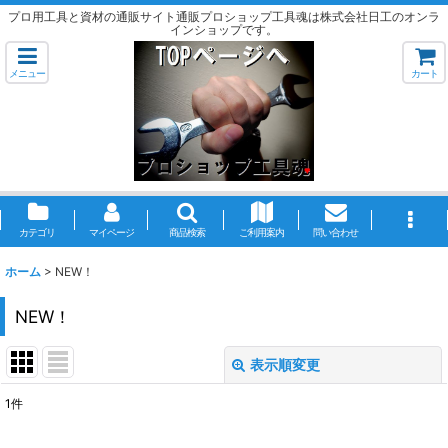
プロ用工具と資材の通販サイト通販プロショップ工具魂は株式会社日工のオンラ
インショップです。
メニュー
カート
カテゴリ
マイページ
商品検索
ご利用案内
問い合わせ
ホーム
>
NEW！
NEW！
表示順変更
閉じる
1
件
表示数
: