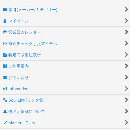
カー&バイク用品
育良精機
索引(メーカー/カテゴリー)
型枠・基礎工事関連
板橋機械工業
マイページ
管内検査維持管理
エヌ・エス・ピー
営業日カレンダー
ガス配管関連
オグラ
最近チェックしたアイテム
グルービング・溝加工
カクタス
特定商取引法表示
ケミカル製品
釜原鉄工所
ご利用案内
研磨
カンツール
お問い合せ
締め付、トルク管理
Infomation
KTC京都機械工具
Soul Link(リンク集)
接合・嵌合・接続関連
シブヤ
修理と保証について
切断
ダイワ製作所
Master's Diary
切削・穴あけ
永木精機