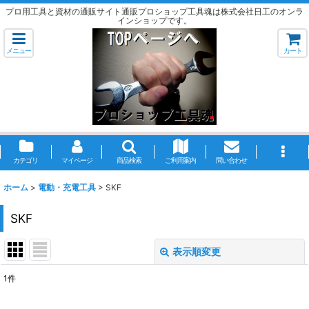
プロ用工具と資材の通販サイト通販プロショップ工具魂は株式会社日工のオンラ
インショップです。
メニュー
カート
カテゴリ
マイページ
商品検索
ご利用案内
問い合わせ
ホーム
>
電動・充電工具
>
SKF
SKF
表示順変更
閉じる
1
件
表示数
: