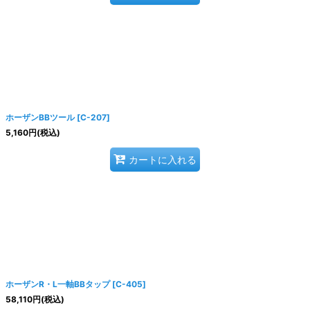
ホーザンBBツール
[
C-207
]
5,160
円
(税込)
カートに入れる
ホーザンR・L一軸BBタップ
[
C-405
]
58,110
円
(税込)