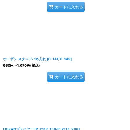
カートに入れる
ホーザン スタンドバネ入れ
[
C-141/C-142
]
950
円
～1,070
円
(税込)
カートに入れる
HOZANプライヤー
[
P-211Z-150/P-211Z-200
]