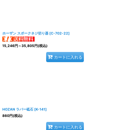
ホーザン スポークネジ切り器
[
C-702-22
]
絞り込む
15,246
円
～35,805
円
(税込)
カートに入れる
HOZAN ラバー砥石
[
K-141
]
860
円
(税込)
カートに入れる