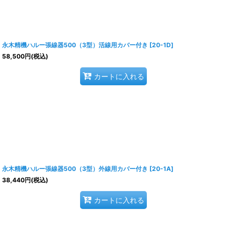
永木精機ハルー張線器500（3型）活線用カバー付き
[
20-1D
]
58,500
円
(税込)
カートに入れる
永木精機ハルー張線器500（3型）外線用カバー付き
[
20-1A
]
38,440
円
(税込)
カートに入れる