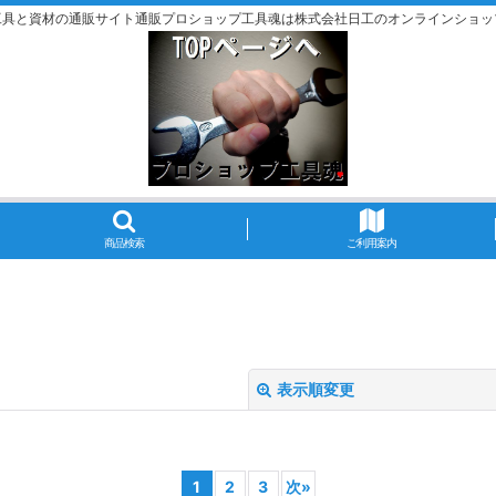
工具と資材の通販サイト通販プロショップ工具魂は株式会社日工のオンラインショッ
商品検索
ご利用案内
表示順変更
1
2
3
次
»