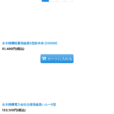
絞り込む
永木精機軽量張線器5型鉄本体
[
20009
]
51,400
円
(税込)
カートに入れる
永木精機電力会社仕様張線器ハルー5型
123,120
円
(税込)