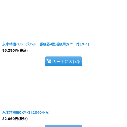
永木精機ベルト式ハルー張線器4型活線用カバー付
[
N-1
]
95,290
円
(税込)
カートに入れる
永木精機RICKY-3
[
20404-A
]
82,660
円
(税込)