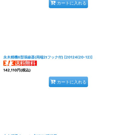
カートに入れる
永木精機6型張線器(両端2tフック付)
[
20124(20-12)
]
142,110
円
(税込)
カートに入れる