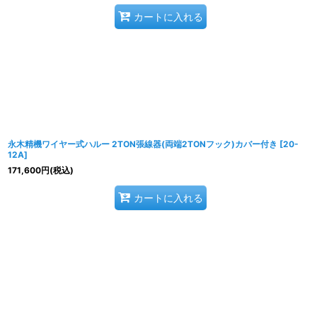
カートに入れる
永木精機ワイヤー式ハルー 2TON張線器(両端2TONフック)カバー付き
[
20-
12A
]
171,600
円
(税込)
カートに入れる