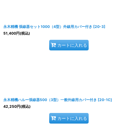
永木精機 張線器セット1000（4型）外線用カバー付き
[
20-3
]
51,400
円
(税込)
カートに入れる
永木精機ハルー張線器500（3型）一般外線用カバー付き
[
20-1C
]
42,250
円
(税込)
カートに入れる