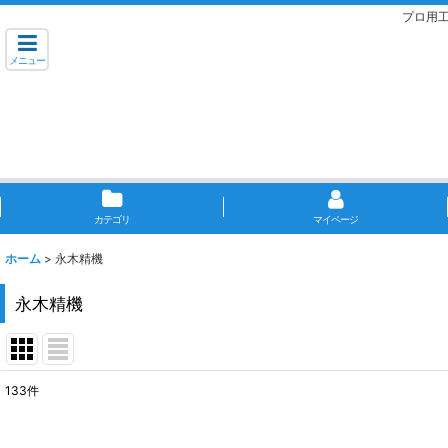
プロ用
メニュー
カテゴリ
マイページ
ホーム
>
永木精機
永木精機
133
件
サブカテゴリ
: