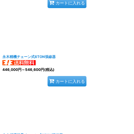
カートに入れる
永木精機チェーン式6TON張線器
446,000
円
～546,600
円
(税込)
カートに入れる