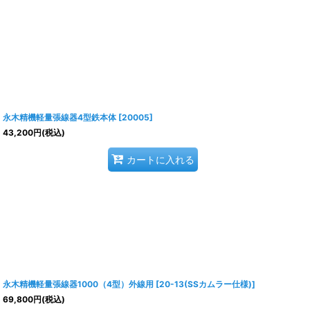
永木精機軽量張線器4型鉄本体
[
20005
]
43,200
円
(税込)
カートに入れる
永木精機軽量張線器1000（4型）外線用
[
20-13(SSカムラー仕様)
]
69,800
円
(税込)