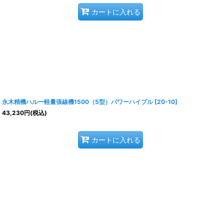
カートに入れる
永木精機ハルー軽量張線機1500（5型）パワーハイプル
[
20-10
]
43,230
円
(税込)
カートに入れる