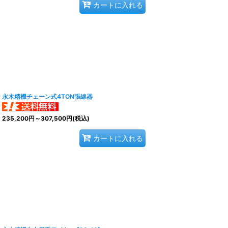
カートに入れる
永木精機チェーン式4TON張線器
235,200
円
～307,500
円
(税込)
カートに入れる