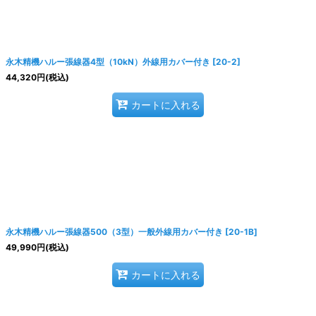
永木精機ハルー張線器4型（10kN）外線用カバー付き
[
20-2
]
44,320
円
(税込)
カートに入れる
永木精機ハルー張線器500（3型）一般外線用カバー付き
[
20-1B
]
49,990
円
(税込)
カートに入れる