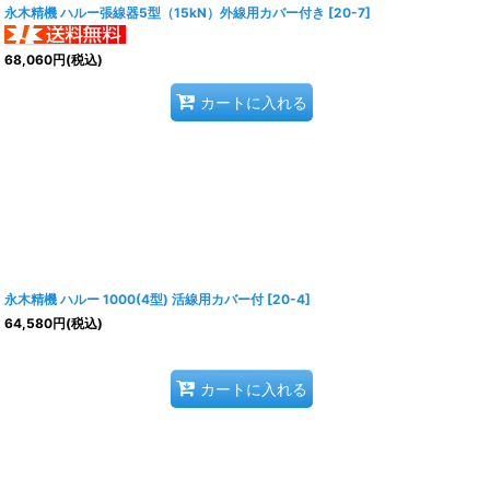
永木精機 ハルー張線器5型（15kN）外線用カバー付き
[
20-7
]
68,060
円
(税込)
カートに入れる
永木精機 ハルー 1000(4型) 活線用カバー付
[
20-4
]
64,580
円
(税込)
カートに入れる