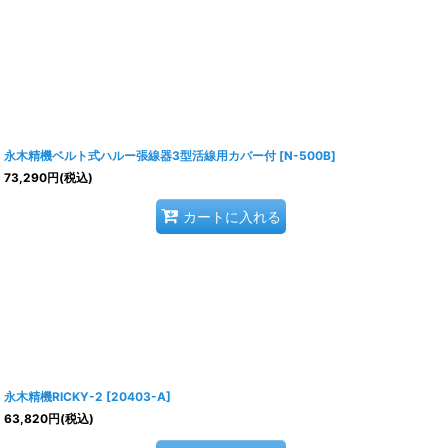
永木精機ベルト式ハルー張線器3型活線用カバー付
[
N-500B
]
73,290
円
(税込)
カートに入れる
永木精機RICKY-2
[
20403-A
]
63,820
円
(税込)