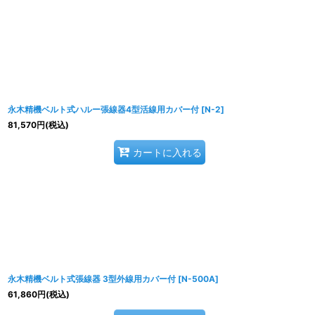
永木精機ベルト式ハルー張線器4型活線用カバー付
[
N-2
]
81,570
円
(税込)
カートに入れる
永木精機ベルト式張線器 3型外線用カバー付
[
N-500A
]
61,860
円
(税込)