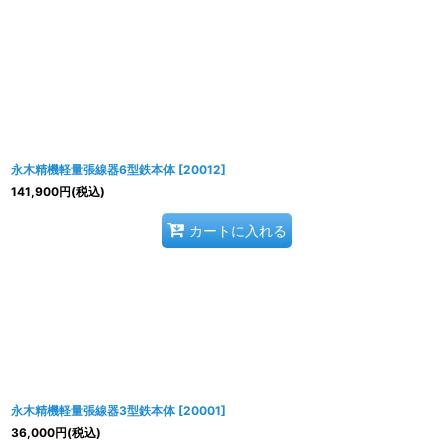
表示数
:
並び順
:
永木精機軽量張線器6型鉄本体
[
20012
]
141,900
円
(税込)
カートに入れる
永木精機軽量張線器3型鉄本体
[
20001
]
36,000
円
(税込)