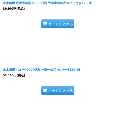
永木精機 絶縁張線器 1500(5型) 大容量活線用カバー付き
[
20-9
]
89,190
円
(税込)
カートに入れる
永木精機 ハルー1000(4型) 一般外線用 カバー付
[
20-6
]
57,540
円
(税込)
カートに入れる