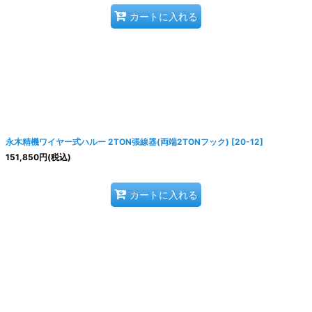
カートに入れる
永木精機ワイヤー式ハルー 2TON張線器(両端2TONフック)
[
20-12
]
151,850
円
(税込)
カートに入れる