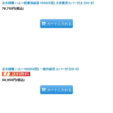
永木精機 ハルー軽量張線器 1500(5型) 大容量用カバー付き
[
20-8
]
79,710
円
(税込)
カートに入れる
永木精機 ハルー1000(4型) 一般外線用 カバー付
[
20-5
]
56,950
円
(税込)
カートに入れる