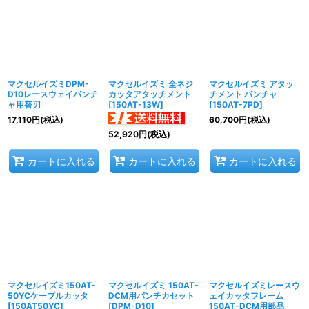
マクセルイズミDPM-
マクセルイズミ 全ネジ
マクセルイズミ アタッ
D10レースウェイパンチ
カッタアタッチメント
チメント パンチャ
ャ用替刃
[
150AT-13W
]
[
150AT-7PD
]
17,110
円
(税込)
60,700
円
(税込)
52,920
円
(税込)
カートに入れる
カートに入れる
カートに入れる
マクセルイズミ150AT-
マクセルイズミ 150AT-
マクセルイズミレースウ
50YCケーブルカッタ
DCM用パンチカセット
ェイカッタフレーム
[
150AT50YC
]
[
DPM-D10
]
150AT-DCM用部品