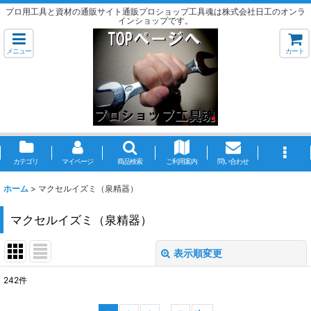
プロ用工具と資材の通販サイト通販プロショップ工具魂は株式会社日工のオンラ
インショップです。
メニュー
カート
カテゴリ
マイページ
商品検索
ご利用案内
問い合わせ
ホーム
>
マクセルイズミ（泉精器）
マクセルイズミ（泉精器）
表示順変更
閉じる
242
件
サブカテゴリ
: