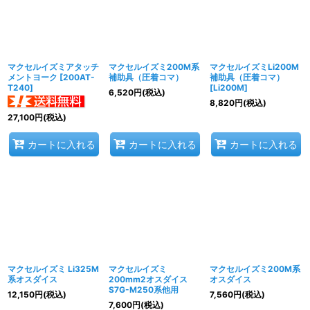
マクセルイズミアタッチ
マクセルイズミ200M系
マクセルイズミLi200M
メントヨーク
[
200AT-
補助具（圧着コマ）
補助具（圧着コマ）
T240
]
[
Li200M
]
6,520
円
(税込)
8,820
円
(税込)
27,100
円
(税込)
カートに入れる
カートに入れる
カートに入れる
マクセルイズミ Li325M
マクセルイズミ
マクセルイズミ200M系
系オスダイス
200mm2オスダイス
オスダイス
S7G-M250系他用
12,150
円
(税込)
7,560
円
(税込)
7,600
円
(税込)