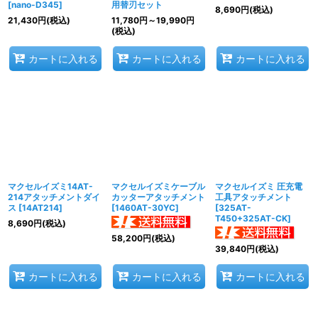
[
nano-D345
]
用替刃セット
8,690
円
(税込)
21,430
円
(税込)
11,780
円
～19,990
円
(税込)
カートに入れる
カートに入れる
カートに入れる
マクセルイズミ14AT-
マクセルイズミケーブル
マクセルイズミ 圧充電
214アタッチメントダイ
カッターアタッチメント
工具アタッチメント
ス
[
14AT214
]
[
1460AT-30YC
]
[
325AT-
T450+325AT-CK
]
8,690
円
(税込)
58,200
円
(税込)
39,840
円
(税込)
カートに入れる
カートに入れる
カートに入れる