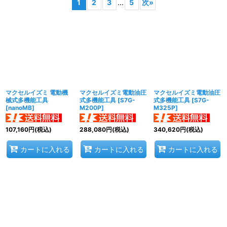
1
2
3
...
5
次
»
表示数
:
並び順
:
絞り込む
マクセルイズミ 電動機
マクセルイズミ電動油圧
マクセルイズミ電動油圧
械式多機能工具
式多機能工具
[
S7G-
式多機能工具
[
S7G-
[
nanoMB
]
M200P
]
M325P
]
107,160
円
(税込)
288,080
円
(税込)
340,620
円
(税込)
カートに入れる
カートに入れる
カートに入れる