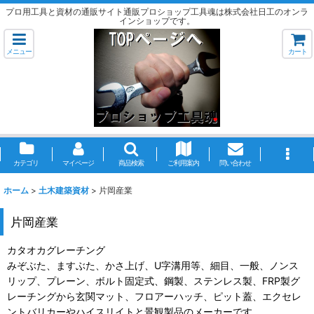
プロ用工具と資材の通販サイト通販プロショップ工具魂は株式会社日工のオンラ
インショップです。
メニュー
カート
カテゴリ
マイページ
商品検索
ご利用案内
問い合わせ
ホーム
>
土木建築資材
>
片岡産業
片岡産業
カタオカグレーチング
みぞぶた、ますぶた、かさ上げ、U字溝用等、細目、一般、ノンス
リップ、プレーン、ボルト固定式、鋼製、ステンレス製、FRP製グ
レーチングから玄関マット、フロアーハッチ、ピット蓋、エクセレ
ントバリカーやハイスリイトと景観製品のメーカーです。