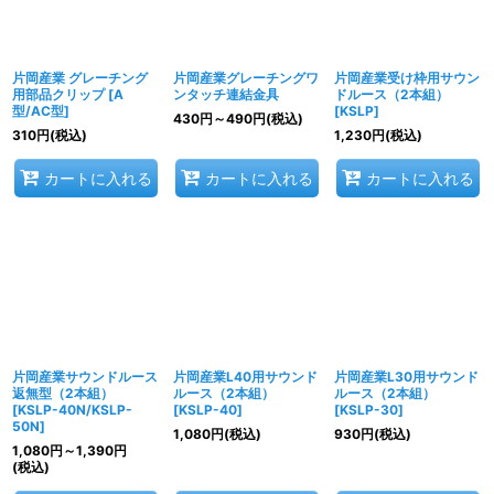
片岡産業 グレーチング
片岡産業グレーチングワ
片岡産業受け枠用サウン
用部品クリップ
[
A
ンタッチ連結金具
ドルース（2本組）
型/AC型
]
[
KSLP
]
430
円
～490
円
(税込)
310
円
(税込)
1,230
円
(税込)
カートに入れる
カートに入れる
カートに入れる
片岡産業サウンドルース
片岡産業L40用サウンド
片岡産業L30用サウンド
返無型（2本組）
ルース（2本組）
ルース（2本組）
[
KSLP-40N/KSLP-
[
KSLP-40
]
[
KSLP-30
]
50N
]
1,080
円
(税込)
930
円
(税込)
1,080
円
～1,390
円
(税込)