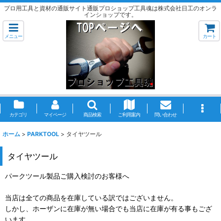
プロ用工具と資材の通販サイト通販プロショップ工具魂は株式会社日工のオンラ
インショップです。
メニュー
カート
カテゴリ
マイページ
商品検索
ご利用案内
問い合わせ
ホーム
>
PARKTOOL
>
タイヤツール
タイヤツール
パークツール製品ご購入検討のお客様へ
当店は全ての商品を在庫している訳ではございません。
しかし、ホーザンに在庫が無い場合でも当店に在庫が有る事もござ
います。