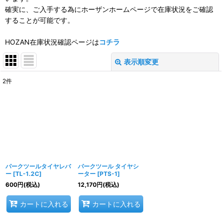
確実に、ご入手する為にホーザンホームページで在庫状況をご確認
することが可能です。
HOZAN在庫状況確認ページは
コチラ
表示順変更
閉じる
2
件
表示数
:
並び順
:
絞り込む
パークツールタイヤレバ
パークツール タイヤシ
ー
[
TL-1.2C
]
ーター
[
PTS-1
]
600
円
(税込)
12,170
円
(税込)
カートに入れる
カートに入れる