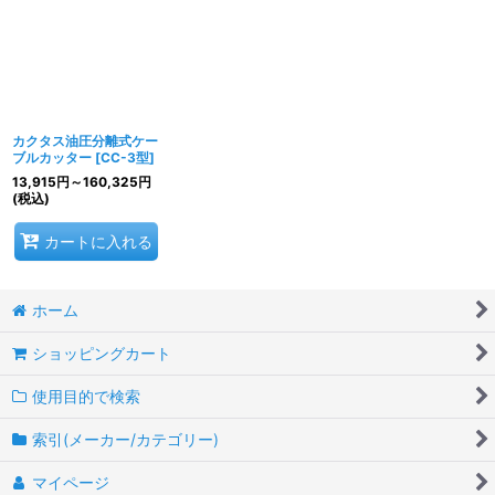
並び順
:
絞り込む
カクタス油圧分離式ケー
ブルカッター
[
CC-3型
]
13,915
円
～160,325
円
(税込)
カートに入れる
ホーム
ショッピングカート
使用目的で検索
索引(メーカー/カテゴリー)
マイページ