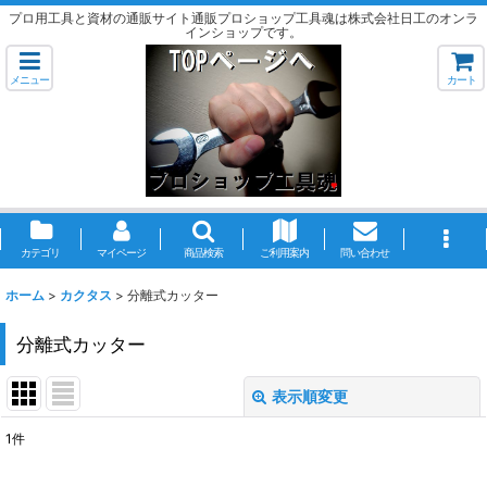
プロ用工具と資材の通販サイト通販プロショップ工具魂は株式会社日工のオンラ
インショップです。
メニュー
カート
カテゴリ
マイページ
商品検索
ご利用案内
問い合わせ
ホーム
>
カクタス
>
分離式カッター
分離式カッター
表示順変更
閉じる
1
件
表示数
: