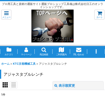
プロ用工具と資材の通販サイト通販プロショップ工具魂は株式会社日工のオンラ
インショップです。
メニュー
カート
カテゴリ
マイページ
商品検索
ご利用案内
問い合わせ
ホーム
>
KTC京都機械工具
>
アジャスタブルレンチ
アジャスタブルレンチ
表示順変更
閉じる
1
件
表示数
: