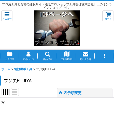
プロ用工具と資材の通販サイト通販プロショップ工具魂は株式会社日工のオンラ
インショップです。
メニュー
カート
カテゴリ
マイページ
商品検索
ご利用案内
問い合わせ
ホーム
>
電設機械工具
>
フジ矢FUJIYA
フジ矢FUJIYA
表示順変更
閉じる
7
件
表示数
: