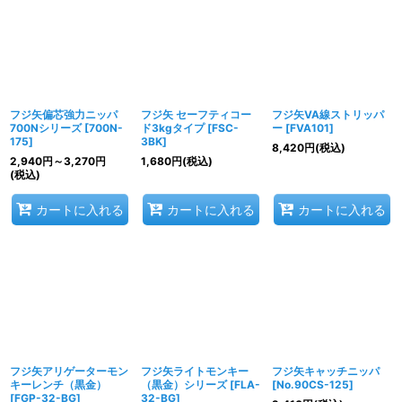
並び順
:
絞り込む
フジ矢偏芯強力ニッパ
フジ矢 セーフティコー
フジ矢VA線ストリッパ
700Nシリーズ
[
700N-
ド3kgタイプ
[
FSC-
ー
[
FVA101
]
175
]
3BK
]
8,420
円
(税込)
2,940
円
～3,270
円
1,680
円
(税込)
(税込)
カートに入れる
カートに入れる
カートに入れる
フジ矢アリゲーターモン
フジ矢ライトモンキー
フジ矢キャッチニッパ
キーレンチ（黒金）
（黒金）シリーズ
[
FLA-
[
No.90CS-125
]
[
FGP-32-BG
]
32-BG
]