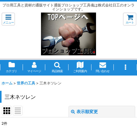
プロ用工具と資材の通販サイト通販プロショップ工具魂は株式会社日工のオンラ
インショップです。
メニュー
カート
カテゴリ
マイページ
商品検索
ご利用案内
問い合わせ
ホーム
>
世界の工具
>
三木ネツレン
三木ネツレン
表示順変更
閉じる
2
件
表示数
: