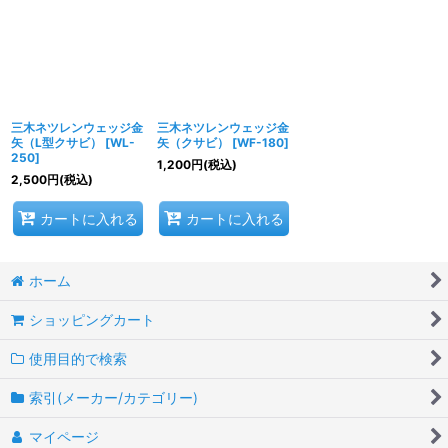
並び順
:
絞り込む
三木ネツレンウェッジ金
三木ネツレンウェッジ金
矢（L型クサビ）
[
WL-
矢（クサビ）
[
WF-180
]
250
]
1,200
円
(税込)
2,500
円
(税込)
カートに入れる
カートに入れる
ホーム
ショッピングカート
使用目的で検索
索引(メーカー/カテゴリー)
マイページ