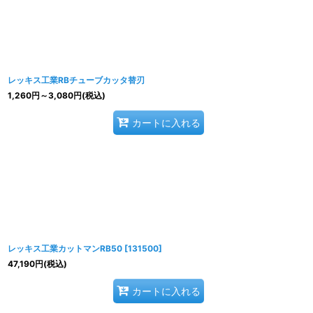
並び順
:
レッキス工業RBチューブカッタ替刃
1,260
円
～3,080
円
(税込)
カートに入れる
レッキス工業カットマンRB50
[
131500
]
47,190
円
(税込)
カートに入れる