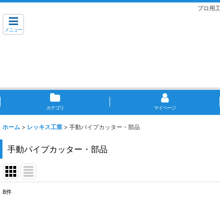
プロ用
メニュー
カテゴリ
マイページ
ホーム
>
レッキス工業
>
手動パイプカッター・部品
手動パイプカッター・部品
8
件
表示数
: