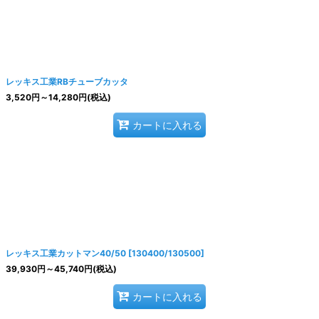
絞り込む
レッキス工業RBチューブカッタ
3,520
円
～14,280
円
(税込)
カートに入れる
レッキス工業カットマン40/50
[
130400/130500
]
39,930
円
～45,740
円
(税込)
カートに入れる