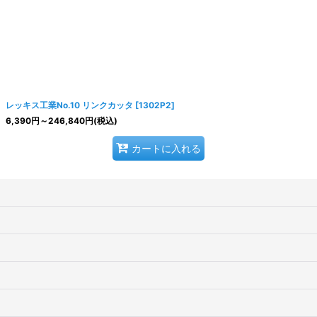
レッキス工業No.10 リンクカッタ
[
1302P2
]
6,390
円
～246,840
円
(税込)
カートに入れる