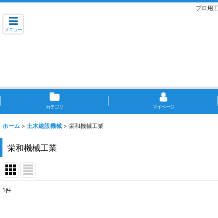
プロ用
メニュー
カテゴリ
マイページ
ホーム
>
土木建設機械
>
栄和機械工業
栄和機械工業
1
件
表示数
: