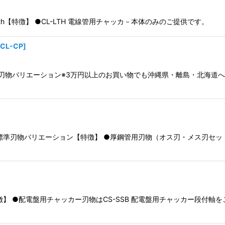
th【特徴】 ●CL-LTH 電線管用チャッカ－本体のみのご提供です。
絞り込む
CL-CP
]
用刃物バリエーション※3万円以上のお買い物でも沖縄県・離島・北海道
準刃物バリエーション【特徴】 ●厚鋼管用刃物（オス刃・メス刃セット） 
】 ●配電盤用チャッカー刃物はCS-SSB 配電盤用チャッカー段付軸