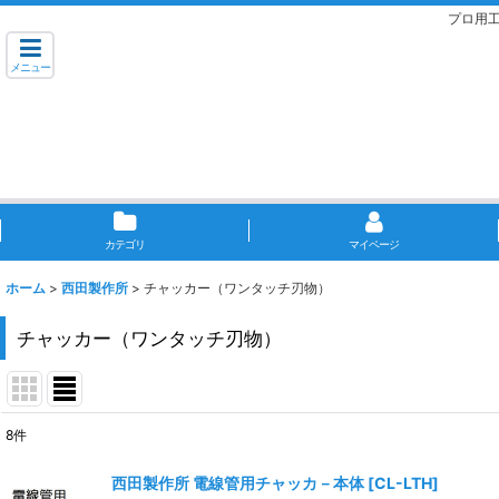
プロ用
メニュー
カテゴリ
マイページ
ホーム
>
西田製作所
>
チャッカー（ワンタッチ刃物）
チャッカー（ワンタッチ刃物）
8
件
表示数
:
西田製作所 電線管用チャッカ－本体
[
CL-LTH
]